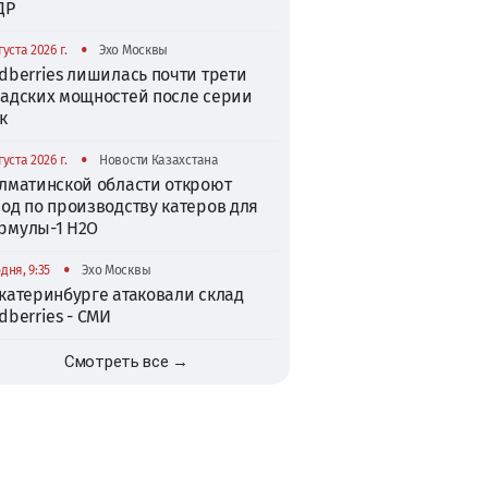
ДР
•
густа 2026 г.
Эхо Москвы
dberries лишилась почти трети
ладских мощностей после серии
к
•
густа 2026 г.
Новости Казахстана
Алматинской области откроют
од по производству катеров для
рмулы-1 H2O
•
дня, 9:35
Эхо Москвы
катеринбурге атаковали склад
dberries - СМИ
Смотреть все →