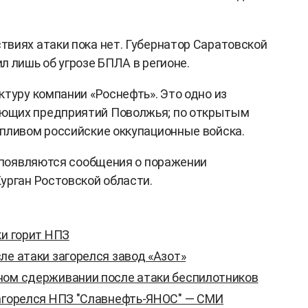
виях атаки пока нет. Губернатор Саратовской
л лишь об угрозе БПЛА в регионе.
ктуру компании «Роснефть». Это одно из
ющих предприятий Поволжья; по открытым
пливом российские оккупационные войска.
х появляются сообщения о поражении
урган Ростовской области.
ки горит НПЗ
ле атаки загорелся завод «Азот»
ном сдерживании после атаки беспилотников
загорелся НПЗ "Славнефть-ЯНОС" — СМИ