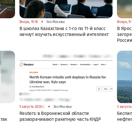
•
Вчера, 15:16
Эхо Москвы
Вчера, 9:
В школах Казахстана с 1-го по 11-й класс
В Ярос
начнут изучать искусственный интеллект
загоре
Росси
•
5 августа 2026 г.
Эхо Москвы
5 августа 
Reuters: в Воронежской области
Беспил
атак
разворачивают ракетную часть КНДР
нефте