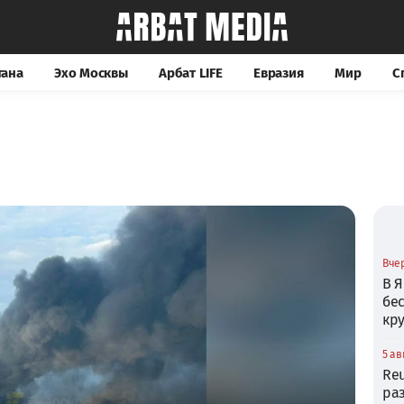
тана
Эхо Москвы
Арбат LIFE
Евразия
Мир
С
Вчер
В Я
бе
кр
5 ав
Reu
ра