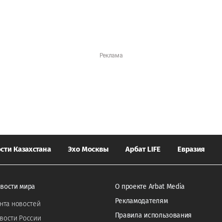
сти Казахстана
Эхо Москвы
Арбат LIFE
Евразия
вости мира
О проекте Arbat Media
Рекламодателям
нта новостей
Правила использования
вости России