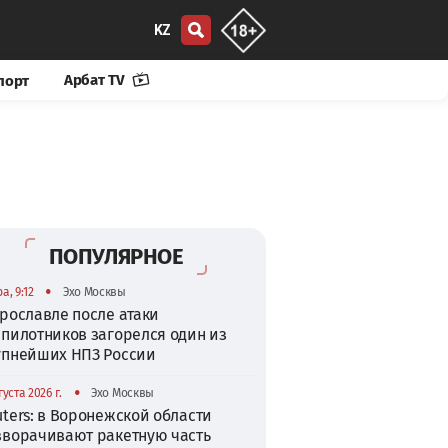
KZ
Арбат TV
порт
ПОПУЛЯРНОЕ
•
а, 9:12
Эхо Москвы
рославле после атаки
спилотников загорелся один из
упнейших НПЗ России
•
густа 2026 г.
Эхо Москвы
ters: в Воронежской области
зворачивают ракетную часть