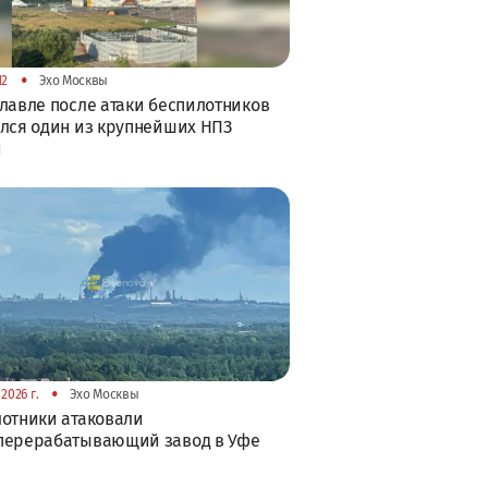
•
12
Эхо Москвы
лавле после атаки беспилотников
лся один из крупнейших НПЗ
и
•
2026 г.
Эхо Москвы
отники атаковали
перерабатывающий завод в Уфе