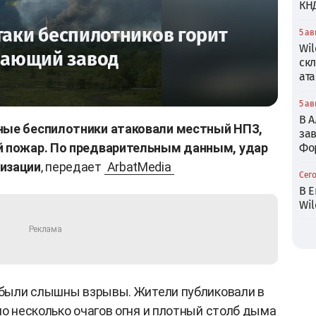
КН
таки беспилотников горит
5 ав
Wil
ающий завод
ск
ата
5 ав
В 
рные беспилотники атаковали местный НПЗ,
зав
й пожар. По предварительным данным, удар
Фо
ризации
, передает
ArbatMedia
Сего
В Е
Wil
е были слышны взрывы. Жители публиковали в
но несколько очагов огня и плотный столб дыма