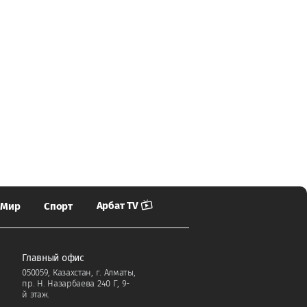
Арбат TV
Мир
Спорт
Главный офис
050059, Казахстан, г. Алматы,
пр. Н. Назарбаева 240 Г, 9-
й этаж.