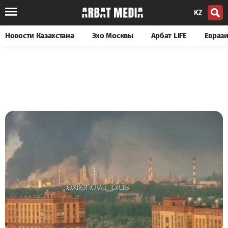
KZ
Новости Казахстана
Эхо Москвы
Арбат LIFE
Евраз