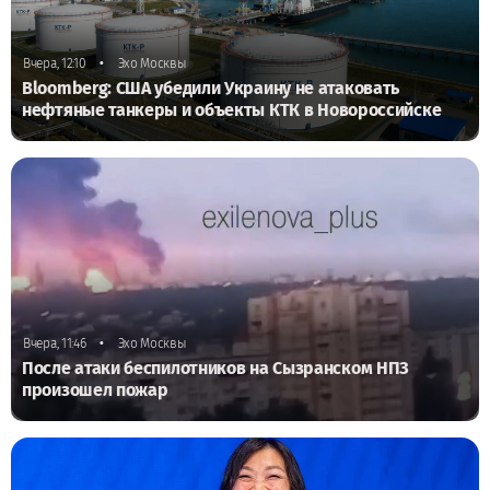
•
Вчера, 12:10
Эхо Москвы
Bloomberg: США убедили Украину не атаковать
нефтяные танкеры и объекты КТК в Новороссийске
•
Вчера, 11:46
Эхо Москвы
После атаки беспилотников на Сызранском НПЗ
произошел пожар