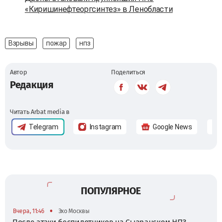
«Киришинефтеоргсинтез» в Ленобласти
Взрывы
пожар
нпз
Автор
Поделиться
Редакция
Читать Arbat media в
Telegram
Instagram
Google News
ПОПУЛЯРНОЕ
•
Вчера, 11:46
Эхо Москвы