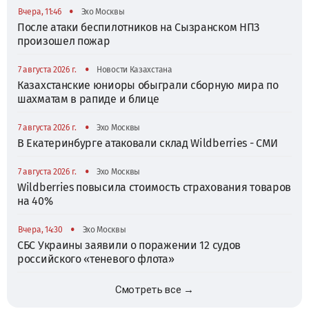
•
Вчера, 11:46
Эхо Москвы
После атаки беспилотников на Сызранском НПЗ
произошел пожар
•
7 августа 2026 г.
Новости Казахстана
Казахстанские юниоры обыграли сборную мира по
шахматам в рапиде и блице
•
7 августа 2026 г.
Эхо Москвы
В Екатеринбурге атаковали склад Wildberries - СМИ
•
7 августа 2026 г.
Эхо Москвы
Wildberries повысила стоимость страхования товаров
на 40%
•
Вчера, 14:30
Эхо Москвы
СБС Украины заявили о поражении 12 судов
российского «теневого флота»
Смотреть все →