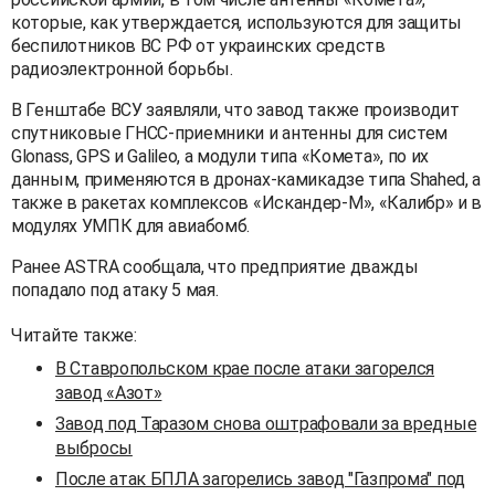
которые, как утверждается, используются для защиты
беспилотников ВС РФ от украинских средств
радиоэлектронной борьбы.
В Генштабе ВСУ заявляли, что завод также производит
спутниковые ГНСС-приемники и антенны для систем
Glonass, GPS и Galileo, а модули типа «Комета», по их
данным, применяются в дронах-камикадзе типа Shahed, а
также в ракетах комплексов «Искандер-М», «Калибр» и в
модулях УМПК для авиабомб.
Ранее ASTRA сообщала, что предприятие дважды
попадало под атаку 5 мая.
Читайте также:
В Ставропольском крае после атаки загорелся
завод «Азот»
Завод под Таразом снова оштрафовали за вредные
выбросы
После атак БПЛА загорелись завод "Газпрома" под