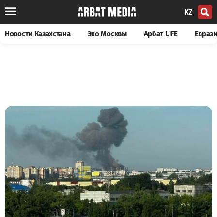
KZ
Новости Казахстана
Эхо Москвы
Арбат LIFE
Евраз