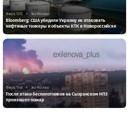
•
Вчера, 12:10
Эхо Москвы
Bloomberg: США убедили Украину не атаковать
нефтяные танкеры и объекты КТК в Новороссийске
•
Вчера, 11:46
Эхо Москвы
После атаки беспилотников на Сызранском НПЗ
произошел пожар