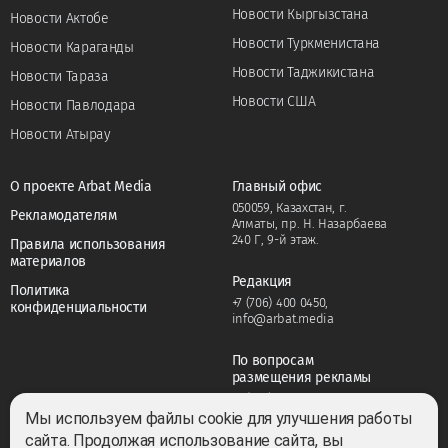
Новости Кыргызстана
Новости Актобе
Новости Туркменистана
Новости Караганды
Новости Таджикистана
Новости Тараза
Новости США
Новости Павлодара
Новости Атырау
О проекте Arbat Media
Главный офис
050059, Казахстан, г.
Рекламодателям
Алматы, пр. Н. Назарбаева
240 Г, 9-й этаж.
Правила использования
материалов
Редакция
Политика
+7 (706) 400 0450
,
конфиденциальности
info@arbat.media
По вопросам
размещения рекламы
+7 (706) 400 0450
,
adv@arbat.media
Мы используем файлы cookie для улучшения работы
сайта. Продолжая использование сайта, вы