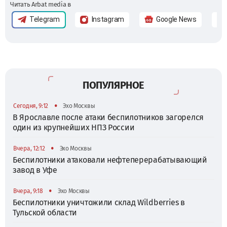
Читать Arbat media в
Telegram
Instagram
Google News
ПОПУЛЯРНОЕ
•
Сегодня, 9:12
Эхо Москвы
В Ярославле после атаки беспилотников загорелся
один из крупнейших НПЗ России
•
Вчера, 12:12
Эхо Москвы
Беспилотники атаковали нефтеперерабатывающий
завод в Уфе
•
Вчера, 9:18
Эхо Москвы
Беспилотники уничтожили склад Wildberries в
Тульской области