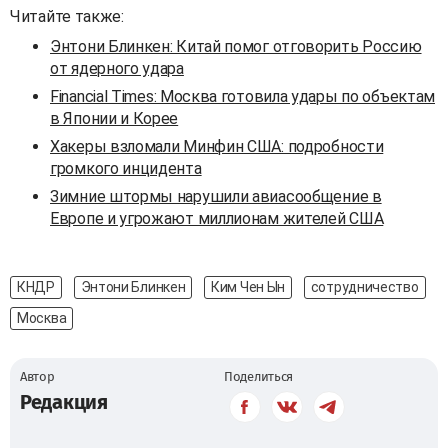
Читайте также:
Энтони Блинкен: Китай помог отговорить Россию
от ядерного удара
Financial Times: Москва готовила удары по объектам
в Японии и Корее
Хакеры взломали Минфин США: подробности
громкого инцидента
Зимние штормы нарушили авиасообщение в
Европе и угрожают миллионам жителей США
КНДР
Энтони Блинкен
Ким Чен Ын
сотрудничество
Москва
Автор
Поделиться
Редакция