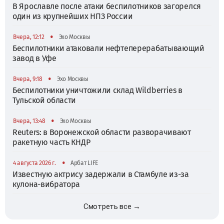
В Ярославле после атаки беспилотников загорелся
один из крупнейших НПЗ России
•
Вчера, 12:12
Эхо Москвы
Беспилотники атаковали нефтеперерабатывающий
завод в Уфе
•
Вчера, 9:18
Эхо Москвы
Беспилотники уничтожили склад Wildberries в
Тульской области
•
Вчера, 13:48
Эхо Москвы
Reuters: в Воронежской области разворачивают
ракетную часть КНДР
•
4 августа 2026 г.
Арбат LIFE
Известную актрису задержали в Стамбуле из-за
кулона-вибратора
Смотреть все →