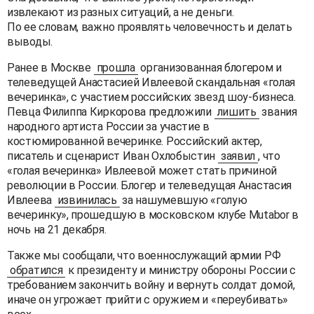
извлекают из разных ситуаций, а не деньги.
По ее словам, важно проявлять человечность и делать
выводы.
Ранее в Москве
прошла
организованная блогером и
телеведущей Анастасией Ивлеевой скандальная «голая
вечеринка», с участием российских звезд шоу-бизнеса.
Певца Филиппа Киркорова предложили
лишить
звания
народного артиста России за участие в
костюмированной вечеринке. Российский актер,
писатель и сценарист Иван Охлобыстин
заявил
, что
«голая вечеринка» Ивлеевой может стать причиной
революции в России. Блогер и телеведущая Анастасия
Ивлеева
извинилась
за нашумевшую «голую
вечеринку», прошедшую в московском клубе Mutabor в
ночь на 21 декабря.
Также мы сообщали, что военнослужащий армии РФ
обратился
к президенту и министру обороны России с
требованием закончить войну и вернуть солдат домой,
иначе он угрожает прийти с оружием и «переубивать»