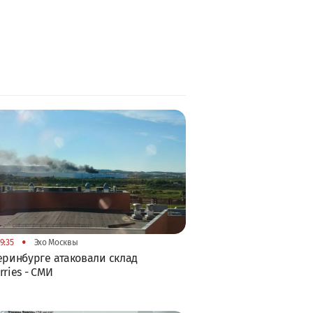
•
9:35
Эхо Москвы
еринбурге атаковали склад
rries - СМИ