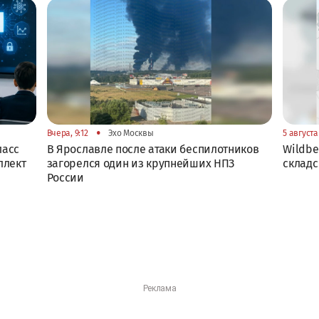
•
Вчера, 9:12
Эхо Москвы
5 августа 
ласс
В Ярославле после атаки беспилотников
Wildbe
ллект
загорелся один из крупнейших НПЗ
складс
России