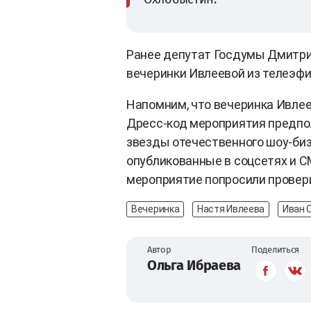
Ранее депутат Госдумы Дмитрий
вечеринки Ивлеевой из телеэфи
Напомним, что вечеринка Ивлеев
Дресс-код мероприятия предпо
звезды отечественного шоу-бизн
опубликованные в соцсетях и С
мероприятие попросили провери
Вечеринка
Настя Ивлеева
Иван 
Автор
Поделиться
Ольга Ибраева