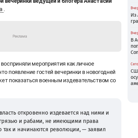
ой вечеринки ведущей и блогера Анастасии
a
.
Вчер
Из
гр
Вчер
В 
по
Com
ы восприняли мероприятия как личное
Сего
СШ
что появление гостей вечеринки в новогодней
ос
жет показаться военным издевательством со
ам
 власть откровенно издевается над ними и
х грязью и рабами, не имеющими права
о так и начинаются революции, — заявил