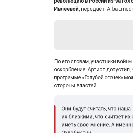
революцию в России из-за гол
Ивлеевой,
передает
Arbat.medi
По его словам, участники войн
оскорбление. Артист допустил, 
программе «Голубой огонек» мо
стороны властей.
Они будут считать, что наша
их близкими, что считает и
иметь свое мнение. А именн
Охлобыстин.