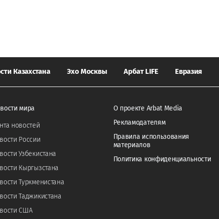
сти Казахстана
Эхо Москвы
Арбат LIFE
Евразия
вости мира
О проекте Arbat Media
Рекламодателям
нта новостей
Правила использования
вости России
материалов
вости Узбекистана
Политика конфиденциальности
вости Кыргызстана
вости Туркменистана
вости Таджикистана
вости США