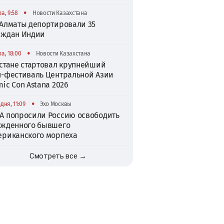
•
а, 9:58
Новости Казахстана
 Алматы депортировали 35
аждан Индии
•
а, 18:00
Новости Казахстана
Астане стартовал крупнейший
п-фестиваль Центральной Азии
ic Con Astana 2026
•
дня, 11:09
Эхо Москвы
А попросили Россию освободить
ужденного бывшего
ериканского морпеха
Смотреть все →