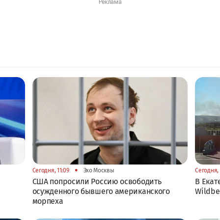
•
Сегодня, 11:09
Эхо Москвы
Сегодня, 
США попросили Россию освободить
В Екат
осужденного бывшего американского
Wildbe
морпеха