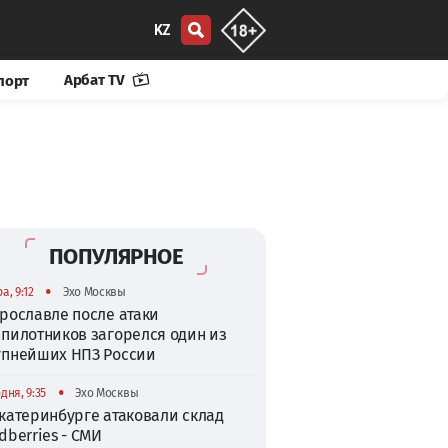
KZ
Арбат TV
порт
ПОПУЛЯРНОЕ
•
а, 9:12
Эхо Москвы
рославле после атаки
спилотников загорелся один из
упнейших НПЗ России
•
дня, 9:35
Эхо Москвы
катеринбурге атаковали склад
dberries - СМИ