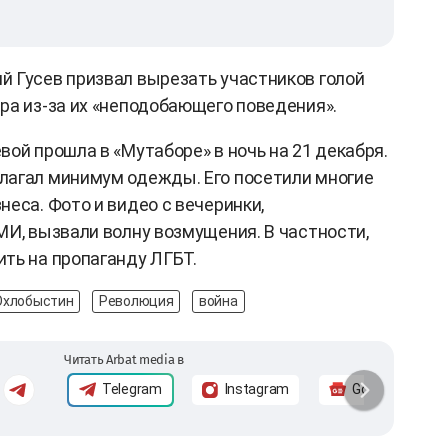
 Гусев призвал вырезать участников голой
ра из-за их «неподобающего поведения».
ой прошла в «Мутаборе» в ночь на 21 декабря.
лагал минимум одежды. Его посетили многие
еса. Фото и видео с вечеринки,
МИ, вызвали волну возмущения. В частности,
ть на пропаганду ЛГБТ.
Охлобыстин
Революция
война
Читать Arbat media в
Telegram
Instagram
Google News