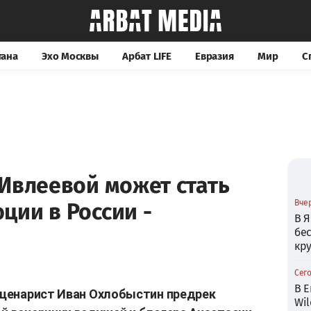
тана
Эхо Москвы
Арбат LIFE
Евразия
Мир
С
Ивлеевой может стать
Вчер
ции в России -
В Я
бе
кр
Сего
В Е
 сценарист Иван Охлобыстин предрек
Wil