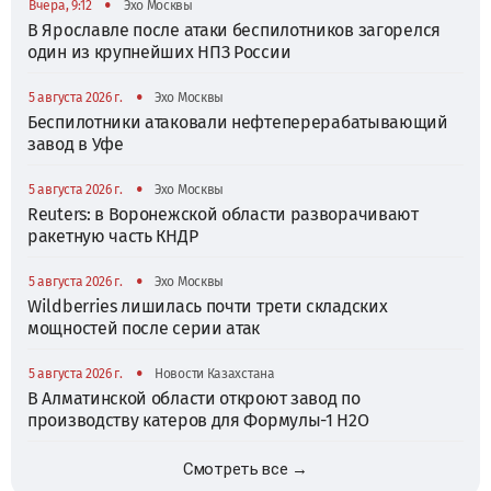
•
Вчера, 9:12
Эхо Москвы
В Ярославле после атаки беспилотников загорелся
один из крупнейших НПЗ России
•
5 августа 2026 г.
Эхо Москвы
Беспилотники атаковали нефтеперерабатывающий
завод в Уфе
•
5 августа 2026 г.
Эхо Москвы
Reuters: в Воронежской области разворачивают
ракетную часть КНДР
•
5 августа 2026 г.
Эхо Москвы
Wildberries лишилась почти трети складских
мощностей после серии атак
•
5 августа 2026 г.
Новости Казахстана
В Алматинской области откроют завод по
производству катеров для Формулы-1 H2O
Смотреть все →