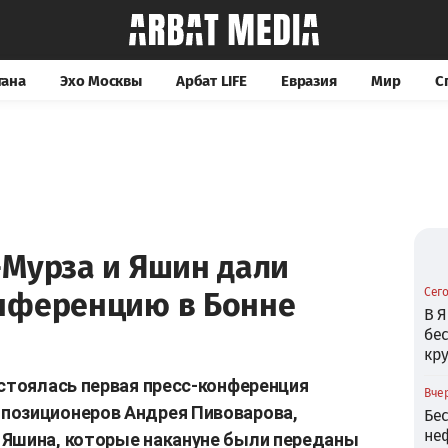
тана
Эхо Москвы
Арбат LIFE
Евразия
Мир
С
-Мурза и Яшин дали
Сего
нференцию в Бонне
В Я
бе
кр
остоялась первая пресс-конференция
Вчер
позиционеров Андрея Пивоварова,
Бе
не
 Яшина, которые накануне были переданы