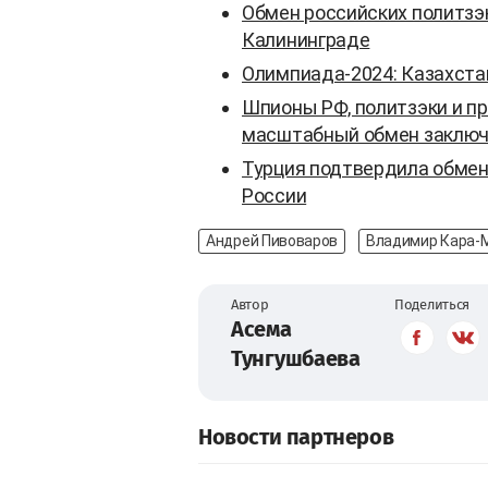
Обмен российских политзэ
Калининграде
Олимпиада-2024: Казахста
Шпионы РФ, политзэки и п
масштабный обмен заклю
Турция подтвердила обмен
России
Андрей Пивоваров
Владимир Кара-
Автор
Поделиться
Асема
Тунгушбаева
Новости партнеров