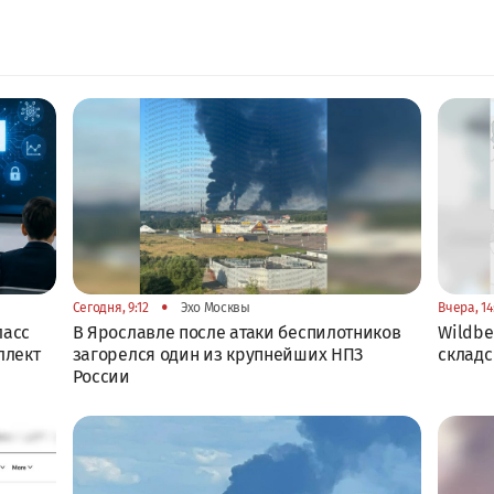
•
Сегодня, 9:12
Эхо Москвы
Вчера, 14
ласс
В Ярославле после атаки беспилотников
Wildbe
ллект
загорелся один из крупнейших НПЗ
складс
России