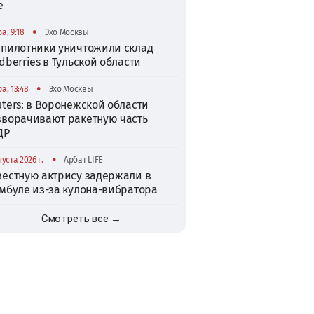
е
•
а, 9:18
Эхо Москвы
спилотники уничтожили склад
dberries в Тульской области
•
а, 13:48
Эхо Москвы
ters: в Воронежской области
зворачивают ракетную часть
ДР
•
густа 2026 г.
Арбат LIFE
вестную актрису задержали в
амбуле из-за кулона-вибратора
Смотреть все →