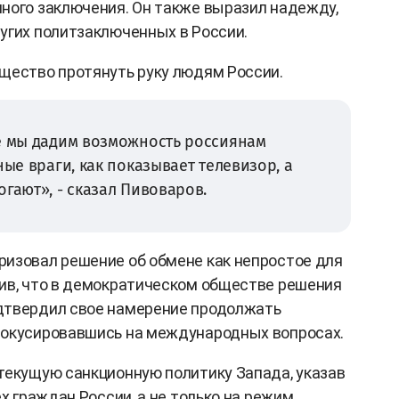
ного заключения. Он также выразил надежду,
угих политзаключенных в России.
щество протянуть руку людям России.
де мы дадим возможность россиянам
ные враги, как показывает телевизор, а
огают», - сказал Пивоваров.
изовал решение об обмене как непростое для
ив, что в демократическом обществе решения
дтвердил свое намерение продолжать
фокусировавшись на международных вопросах.
текущую санкционную политику Запада, указав
х граждан России, а не только на режим.