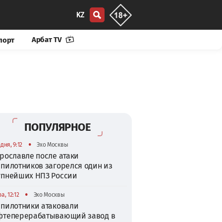
KZ
Арбат TV
порт
ПОПУЛЯРНОЕ
•
дня, 9:12
Эхо Москвы
рославле после атаки
спилотников загорелся один из
упнейших НПЗ России
•
а, 12:12
Эхо Москвы
спилотники атаковали
фтеперерабатывающий завод в