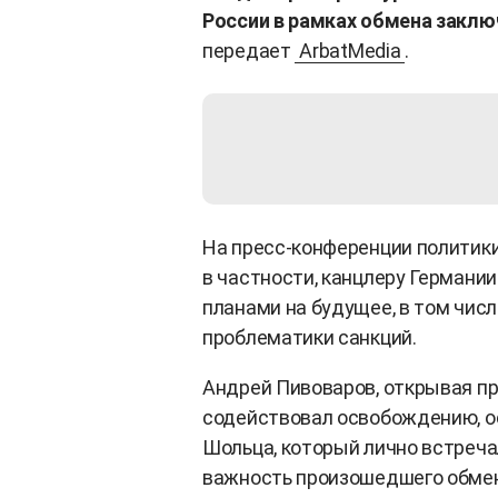
России в рамках обмена закл
передает
ArbatMedia
.
На пресс-конференции политики
в частности, канцлеру Германи
планами на будущее, в том чис
проблематики санкций.
Андрей Пивоваров, открывая пр
содействовал освобождению, о
Шольца, который лично встреча
важность произошедшего обмена