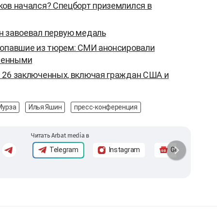
ков начался? Спецборт приземлился в
н завоевал первую медаль
ропавшие из тюрем: СМИ анонсировали
ченными
 26 заключенных, включая граждан США и
Мурза
Илья Яшин
пресс-конференция
Читать Arbat media в
Telegram
Instagram
Google News