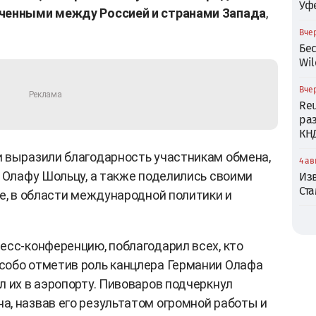
Уф
юченными между Россией и странами Запада
,
Вчер
Бе
Wil
Вчер
Reu
ра
КН
 выразили благодарность участникам обмена,
4 ав
и Олафу Шольцу, а также поделились своими
Из
Ст
ле, в области международной политики и
есс-конференцию, поблагодарил всех, кто
собо отметив роль канцлера Германии Олафа
л их в аэропорту. Пивоваров подчеркнул
, назвав его результатом огромной работы и