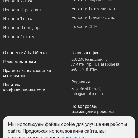
Новости Актобе
Новости Туркменистана
Новости Караганды
Новости Таджикистана
Новости Тараза
Новости США
Новости Павлодара
Новости Атырау
О проекте Arbat Media
Главный офис
050059, Казахстан, г.
Рекламодателям
Алматы, пр. Н. Назарбаева
240 Г, 9-й этаж.
Правила использования
материалов
Редакция
Политика
+7 (706) 400 0450
,
конфиденциальности
info@arbat.media
По вопросам
размещения рекламы
+7 (706) 400 0450
,
adv@arbat.media
Мы используем файлы cookie для улучшения работы
сайта. Продолжая использование сайта, вы
соглашаетесь с нашей
политикой