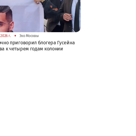
•
2026 г.
Эхо Москвы
очно приговорил блогера Гусейна
ва к четырем годам колонии