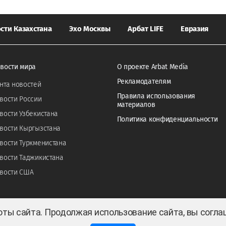
сти Казахстана
Эхо Москвы
Арбат LIFE
Евразия
вости мира
О проекте Arbat Media
Рекламодателям
нта новостей
Правила использования
вости России
материалов
вости Узбекистана
Политика конфиденциальности
вости Кыргызстана
вости Туркменистана
вости Таджикистана
вости США
оты сайта. Продолжая использование сайта, вы согл