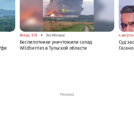
•
Вчера, 9:18
Эхо Москвы
4 августа 
Беспилотники уничтожили склад
Суд за
Уфе
Wildberries в Тульской области
Гасано