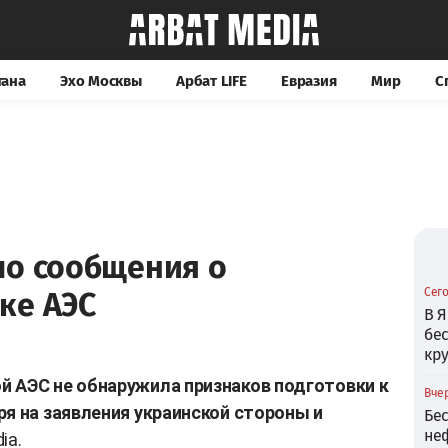
тана
Эхо Москвы
Арбат LIFE
Евразия
Мир
С
ло сообщения о
Сего
ке АЭС
В Я
бе
кр
 АЭС не обнаружила признаков подготовки к
Вчер
ря на заявления украинской стороны и
Бе
не
ia.