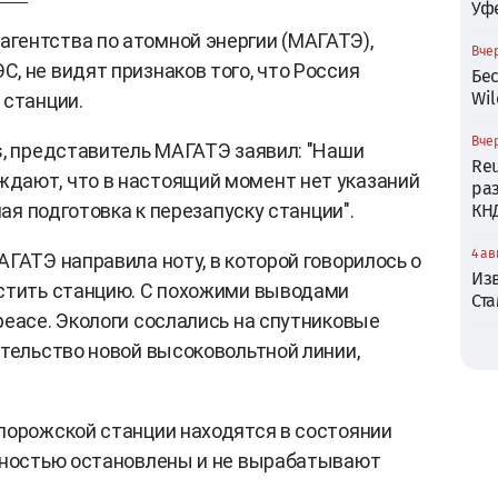
Уф
гентства по атомной энергии (МАГАТЭ),
Вчер
, не видят признаков того, что Россия
Бе
Wil
 станции.
Вчер
s, представитель МАГАТЭ заявил: "Наши
Reu
дают, что в настоящий момент нет указаний
ра
ная подготовка к перезапуску станции".
КН
4 ав
ГАТЭ направила ноту, в которой говорилось о
Из
устить станцию. С похожими выводами
Ст
peace. Экологи сослались на спутниковые
ительство новой высоковольтной линии,
порожской станции находятся в состоянии
олностью остановлены и не вырабатывают