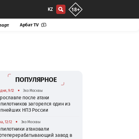
KZ
Арбат TV
порт
ПОПУЛЯРНОЕ
•
дня, 9:12
Эхо Москвы
рославле после атаки
спилотников загорелся один из
упнейших НПЗ России
•
а, 12:12
Эхо Москвы
спилотники атаковали
фтеперерабатывающий завод в