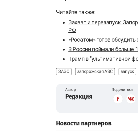
Читайте также:
Захват и перезапуск: Запо
РФ
«Росатом» готов обсудить
В России поймали больше 
Трамп в "ультимативной фо
ЗАЭС
запорожская АЭС
запуск
Автор
Поделиться
Редакция
Новости партнеров