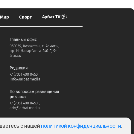
Арбат TV
Мир
Спорт
Главный офис
050059, Казахстан, г. Алматы,
пр. Н. Назарбаева 240 Г, 9-
й этаж.
Редакция
+7 (706) 400 0450
,
info@arbat.media
По вопросам размещения
рекламы
+7 (706) 400 0450
,
adv@arbat.media
ашаетесь с нашей
политикой конфиденциальности
.
Тема: