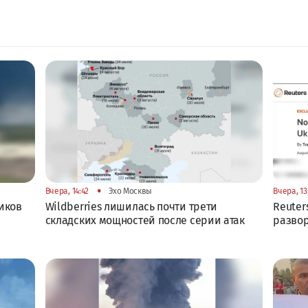
•
Вчера, 14:42
Эхо Москвы
Вчера, 13
иков
Wildberries лишилась почти трети
Reuter
складских мощностей после серии атак
развор