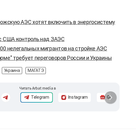
рожскую АЭС хотят включить в энергосистему
 с США контроль над ЗАЭС
100 нелегальных мигрантов на стройке АЭС
рме" требует переговоров России и Украины
Украина
МАГАТЭ
Читать Arbat media в
Telegram
Instagram
Google News