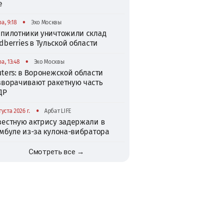
е
•
а, 9:18
Эхо Москвы
спилотники уничтожили склад
dberries в Тульской области
•
а, 13:48
Эхо Москвы
ters: в Воронежской области
зворачивают ракетную часть
ДР
•
густа 2026 г.
Арбат LIFE
вестную актрису задержали в
амбуле из-за кулона-вибратора
Смотреть все →