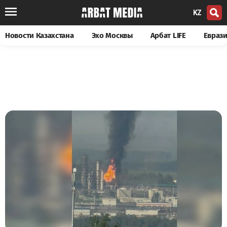
KZ
Новости Казахстана
Эхо Москвы
Арбат LIFE
Евраз