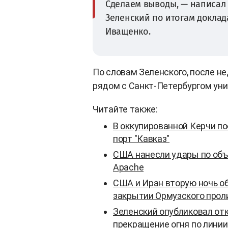
Сделаем выводы, — написал
Зеленский по итогам доклад
Иващенко.
По словам Зеленского, после н
рядом с Санкт-Петербургом ун
Читайте также:
В оккупированной Керчи по
порт "Кавказ"
США нанесли удары по объ
Apache
США и Иран вторую ночь о
закрытии Ормузского прол
Зеленский опубликовал от
прекращение огня по лини