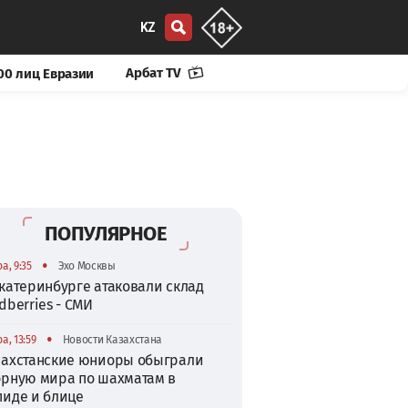
KZ
Арбат TV
00 лиц Евразии
ПОПУЛЯРНОЕ
•
а, 9:35
Эхо Москвы
катеринбурге атаковали склад
dberries - СМИ
•
а, 13:59
Новости Казахстана
захстанские юниоры обыграли
орную мира по шахматам в
пиде и блице