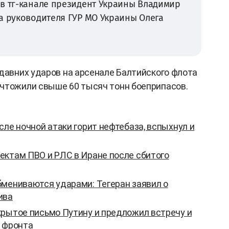
 в тг-канале президент Украины Владимир
а руководителя ГУР МО Украины Олега
едавних ударов на арсенале Балтийского флота
ичтожили свыше 60 тысяч тонн боеприпасов.
сле ночной атаки горит нефтебаза, вспыхнул и
ектам ПВО и РЛС в Иране после сбитого
бмениваются ударами: Тегеран заявил о
ива
крытое письмо Путину и предложил встречу и
и фронта