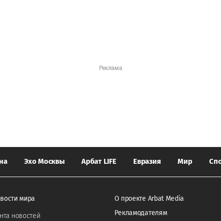
на
Эхо Москвы
Арбат LIFE
Евразия
Мир
Сп
вости мира
О проекте Arbat Media
Рекламодателям
нта новостей