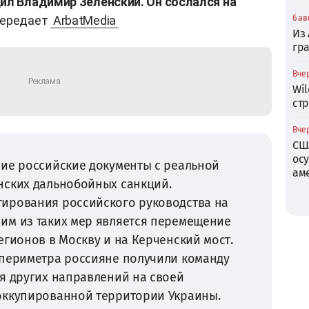
щил Владимир Зеленский. Он сослался на
 передает
ArbatMedia
6 ав
Из
гр
Вчер
Wil
ст
Вчер
СШ
ос
ние российские документы с реальной
ам
нских дальнобойных санкций.
ирования российского руководства на
им из таких мер является перемещение
егионов в Москву и на Керченский мост.
 периметра россияне получили команду
я других направлений на своей
оккупированной территории Украины.