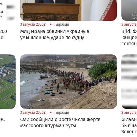
•
3 августа 2026 г.
Евразия
3 августа 
200
МИД Ирана обвинил Украину в
Bild: 
 с
умышленном ударе по судну
канцле
сентя
•
3 августа 2026 г.
Евразия
2 августа 
ЭС
СМИ сообщили о росте числа жертв
«Главн
массового штурма Сеуты
бывшая
Зелен