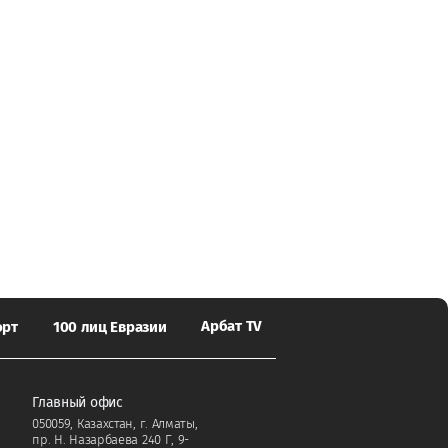
Арбат TV
орт
100 лиц Евразии
Главный офис
050059, Казахстан, г. Алматы,
пр. Н. Назарбаева 240 Г, 9-