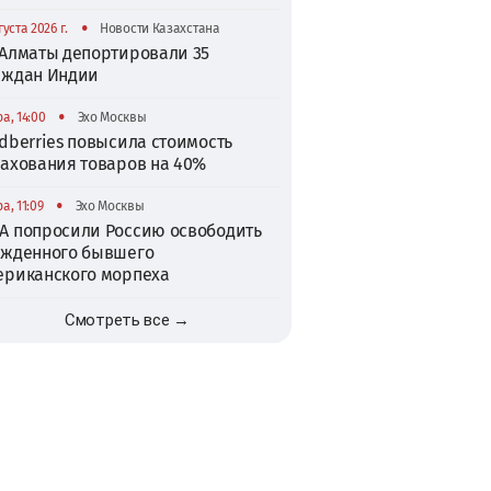
•
густа 2026 г.
Новости Казахстана
 Алматы депортировали 35
аждан Индии
•
а, 14:00
Эхо Москвы
dberries повысила стоимость
рахования товаров на 40%
•
а, 11:09
Эхо Москвы
А попросили Россию освободить
ужденного бывшего
ериканского морпеха
Смотреть все →