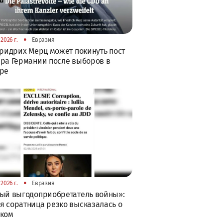
•
2026 г.
Евразия
Фридрих Мерц может покинуть пост
ра Германии после выборов в
бре
•
2026 г.
Евразия
ый выгодоприобретатель войны»:
 соратница резко высказалась о
ском