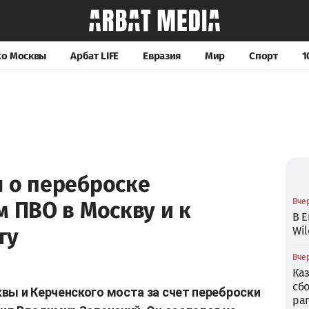
хо Москвы
Арбат LIFE
Евразия
Мир
Спорт
1
л о переброске
Вчер
м ПВО в Москву и к
В Е
ту
Wil
Вчер
Ка
сб
вы и Керченского моста за счет переброски
ра