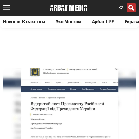
KZ
Новости Казахстана
Эхо Москвы
Арбат LIFE
Евраз