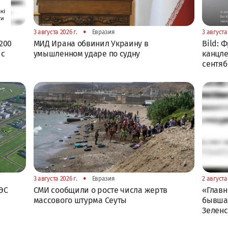
•
3 августа 2026 г.
Евразия
3 августа 
200
МИД Ирана обвинил Украину в
Bild: 
 с
умышленном ударе по судну
канцле
сентя
•
3 августа 2026 г.
Евразия
2 августа 
ЭС
СМИ сообщили о росте числа жертв
«Главн
массового штурма Сеуты
бывшая
Зелен