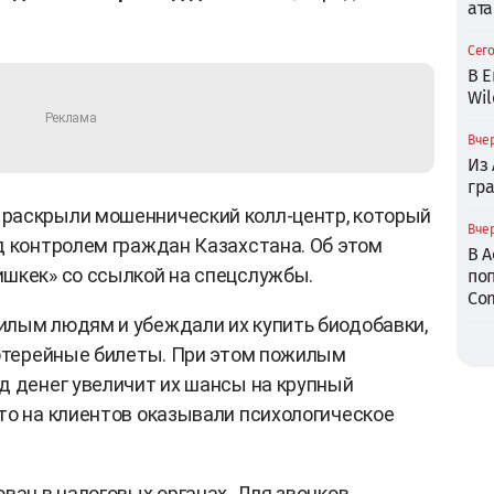
ата
Сего
В Е
Wil
Вчер
Из
гр
раскрыли мошеннический колл-центр, который
Вчер
д контролем граждан Казахстана. Об этом
В 
шкек» со ссылкой на спецслужбы.
по
Com
илым людям и убеждали их купить биодобавки,
лотерейные билеты. При этом пожилым
д денег увеличит их шансы на крупный
то на клиентов оказывали психологическое
ван в налоговых органах. Для звонков