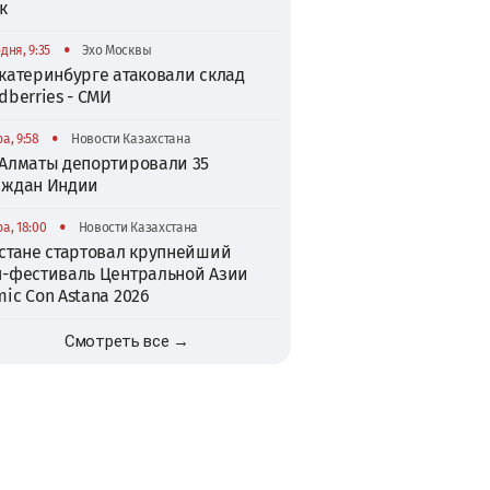
к
•
дня, 9:35
Эхо Москвы
катеринбурге атаковали склад
dberries - СМИ
•
а, 9:58
Новости Казахстана
 Алматы депортировали 35
аждан Индии
•
а, 18:00
Новости Казахстана
Астане стартовал крупнейший
п-фестиваль Центральной Азии
ic Con Astana 2026
Смотреть все →