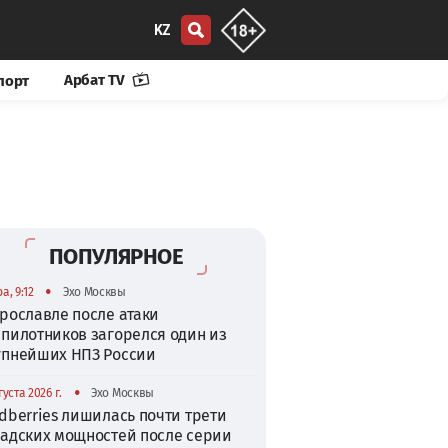
KZ
Арбат TV
порт
ПОПУЛЯРНОЕ
•
а, 9:12
Эхо Москвы
рославле после атаки
спилотников загорелся один из
упнейших НПЗ России
•
густа 2026 г.
Эхо Москвы
dberries лишилась почти трети
ладских мощностей после серии