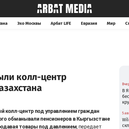
тана
Эхо Москвы
Арбат LIFE
Евразия
Мир
С
ыли колл-центр
Вчер
азахстана
В Я
бе
кр
ый колл-центр под управлением граждан
5 ав
рого обманывали пенсионеров в Кыргызстане
Wil
ск
продавая товары под давлением
, передает