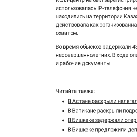
использовалась IP-телефония че
находились на территории Каза
действовала как организованна
охватом.
Во время обысков задержали 43
несовершеннолетних. В ходе оп
и рабочие документы.
Читайте также:
В Астане раскрыли нелегал
В Ватикане раскрыли подр
В Бишкеке задержали опера
В Бишкеке предложили деп