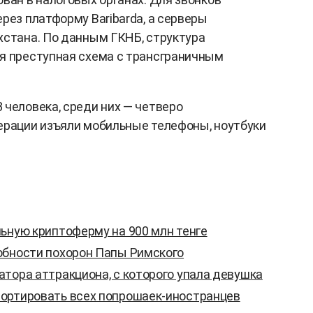
рез платформу Baribarda, а серверы
хстана. По данным ГКНБ, структура
я преступная схема с трансграничным
 человека, среди них — четверо
ерации изъяли мобильные телефоны, ноутбуки
ьную криптоферму на 900 млн тенге
обности похорон Папы Римского
тора аттракциона, с которого упала девушка
ортировать всех попрошаек-иностранцев