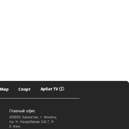
Арбат TV
Мир
Спорт
Главный офис
050059, Казахстан, г. Алматы,
пр. Н. Назарбаева 240 Г, 9-
й этаж.