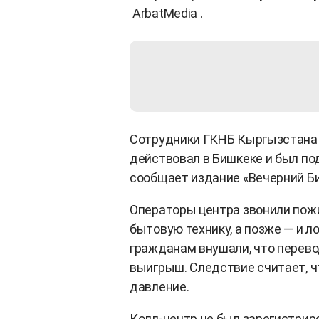
ArbatMedia
.
Сотрудники ГКНБ Кыргызстана 
действовал в Бишкеке и был по
сообщает издание «Вечерний Би
Операторы центра звонили пож
бытовую технику, а позже — и 
гражданам внушали, что перево
выигрыш. Следствие считает, ч
давление.
Колл-центр не был зарегистриро