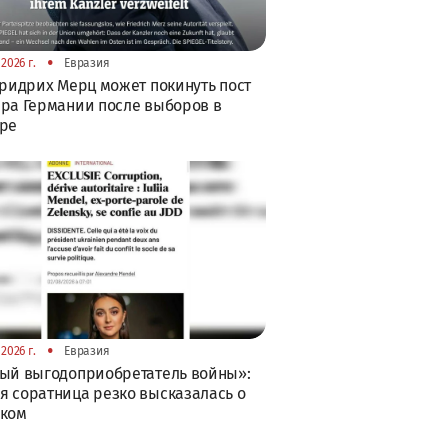
•
2026 г.
Евразия
Фридрих Мерц может покинуть пост
ра Германии после выборов в
бре
•
2026 г.
Евразия
ый выгодоприобретатель войны»:
 соратница резко высказалась о
ском