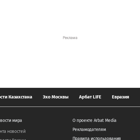
сти Казахстана
Эхо Москвы
Арбат LIFE
Евразия
вости мира
О проекте Arbat Media
Рекламодателям
нта новостей
Правила использования