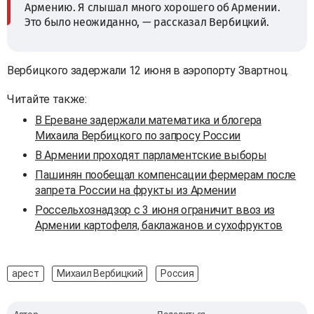
Армению. Я слышал много хорошего об Армении.
Это было неожиданно, — рассказал Вербицкий.
Вербицкого задержали 12 июня в аэропорту Звартноц.
Читайте также:
В Ереване задержали математика и блогера
Михаила Вербицкого по запросу России
В Армении проходят парламентские выборы
Пашинян пообещал компенсации фермерам после
запрета России на фрукты из Армении
Россельхознадзор с 3 июня ограничит ввоз из
Армении картофеля, баклажанов и сухофруктов
арест
Михаил Вербицкий
Россия