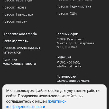
Новости Караганды
Новости Таджикистана
Новости Тараза
Новости США
Новости Павлодара
Новости Атырау
О проекте Arbat Media
Главный офис
050059, Казахстан, г.
Рекламодателям
Алматы, пр. Н. Назарбаева
240 Г, 9-й этаж.
Правила использования
материалов
Редакция
Политика
+7 (706) 400 0450
,
конфиденциальности
info@arbat.media
По вопросам
размещения рекламы
+7 (706) 400 0450
,
adv@arbat.media
Мы используем файлы cookie для улучшения работы
сайта. Продолжая использование сайта, вы
соглашаетесь с нашей
политикой
Тема:
конфиденциальности
.