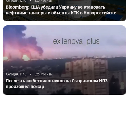
•
Сегодня, 12:10
Эхо Москвы
Bloomberg: США убедили Украину не атаковать
нефтяные танкеры и объекты КТК в Новороссийске
•
Сегодня, 11:46
Эхо Москвы
После атаки беспилотников на Сызранском НПЗ
произошел пожар