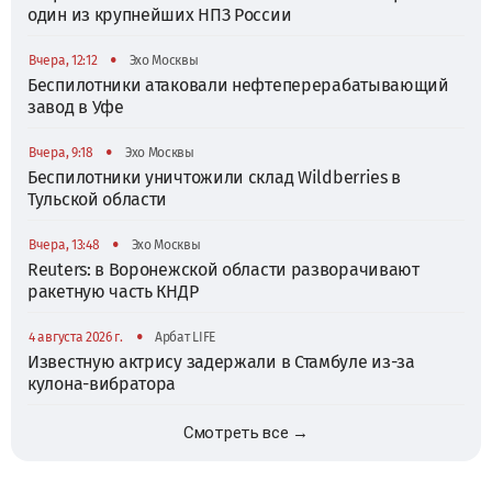
один из крупнейших НПЗ России
•
Вчера, 12:12
Эхо Москвы
Беспилотники атаковали нефтеперерабатывающий
завод в Уфе
•
Вчера, 9:18
Эхо Москвы
Беспилотники уничтожили склад Wildberries в
Тульской области
•
Вчера, 13:48
Эхо Москвы
Reuters: в Воронежской области разворачивают
ракетную часть КНДР
•
4 августа 2026 г.
Арбат LIFE
Известную актрису задержали в Стамбуле из-за
кулона-вибратора
Смотреть все →