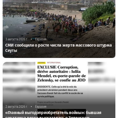
•
3 августа 2026 г.
Евразия
СМИ сообщили о росте числа жертв массового штурма
Сеуты
•
2 августа 2026 г.
Евразия
«Главный выгодоприобретатель войны»: бывшая
соратница резко высказалась о Зеленском