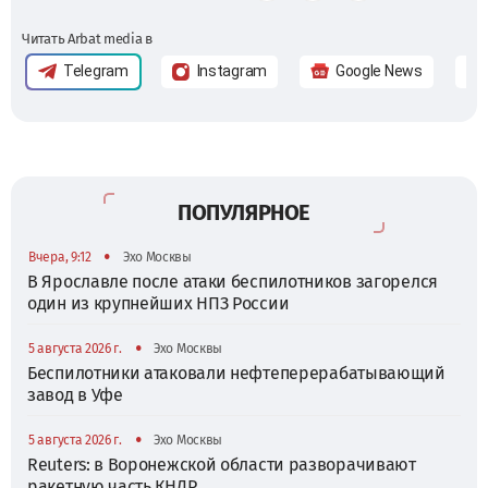
Читать Arbat media в
Telegram
Instagram
Google News
ПОПУЛЯРНОЕ
•
Вчера, 9:12
Эхо Москвы
В Ярославле после атаки беспилотников загорелся
один из крупнейших НПЗ России
•
5 августа 2026 г.
Эхо Москвы
Беспилотники атаковали нефтеперерабатывающий
завод в Уфе
•
5 августа 2026 г.
Эхо Москвы
Reuters: в Воронежской области разворачивают
ракетную часть КНДР