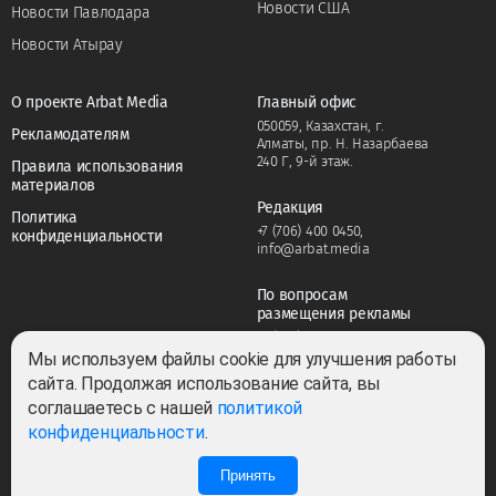
Новости США
Новости Павлодара
Новости Атырау
О проекте Arbat Media
Главный офис
050059, Казахстан, г.
Рекламодателям
Алматы, пр. Н. Назарбаева
240 Г, 9-й этаж.
Правила использования
материалов
Редакция
Политика
+7 (706) 400 0450
,
конфиденциальности
info@arbat.media
По вопросам
размещения рекламы
+7 (706) 400 0450
,
adv@arbat.media
Мы используем файлы cookie для улучшения работы
сайта. Продолжая использование сайта, вы
соглашаетесь с нашей
политикой
Тема:
конфиденциальности
.
Принять
0
3
Все права защищены ©2022-2026. Собственник — ТОО «ARBAT MEDIA