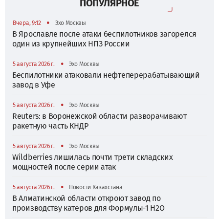
ПОПУЛЯРНОЕ
•
Вчера, 9:12
Эхо Москвы
В Ярославле после атаки беспилотников загорелся
один из крупнейших НПЗ России
•
5 августа 2026 г.
Эхо Москвы
Беспилотники атаковали нефтеперерабатывающий
завод в Уфе
•
5 августа 2026 г.
Эхо Москвы
Reuters: в Воронежской области разворачивают
ракетную часть КНДР
•
5 августа 2026 г.
Эхо Москвы
Wildberries лишилась почти трети складских
мощностей после серии атак
•
5 августа 2026 г.
Новости Казахстана
В Алматинской области откроют завод по
производству катеров для Формулы-1 H2O