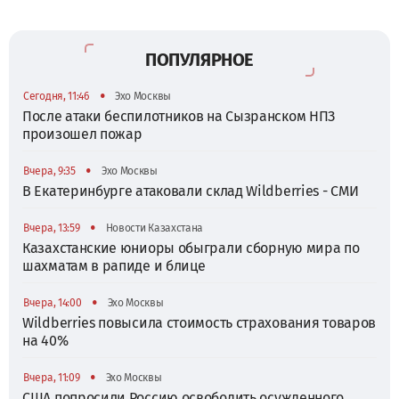
ПОПУЛЯРНОЕ
•
Сегодня, 11:46
Эхо Москвы
После атаки беспилотников на Сызранском НПЗ
произошел пожар
•
Вчера, 9:35
Эхо Москвы
В Екатеринбурге атаковали склад Wildberries - СМИ
•
Вчера, 13:59
Новости Казахстана
Казахстанские юниоры обыграли сборную мира по
шахматам в рапиде и блице
•
Вчера, 14:00
Эхо Москвы
Wildberries повысила стоимость страхования товаров
на 40%
•
Вчера, 11:09
Эхо Москвы
США попросили Россию освободить осужденного