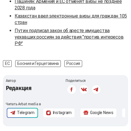
Пашинян: Армения и ЕС отменят визы не позднее
2028 года
Казахстан ввел электронные визы для граждан 105
стран
Путин подписал закон об аресте имущества
уехавших россиян за действия "против интересов
РФ"
ЕС
Босния и Герцеговина
Россия
Автор
Поделиться
Редакция
Читать Arbat media в
Telegram
Instagram
Google News