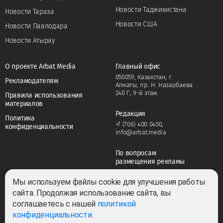
Новости Таджикистана
Новости Тараза
Новости США
Новости Павлодара
Новости Атырау
О проекте Arbat Media
Главный офис
050059, Казахстан, г.
Рекламодателям
Алматы, пр. Н. Назарбаева
240 Г, 9-й этаж.
Правила использования
материалов
Редакция
Политика
+7 (706) 400 0450
,
конфиденциальности
info@arbat.media
По вопросам
размещения рекламы
+7 (706) 400 0450
,
adv@arbat.media
Мы используем файлы cookie для улучшения работы
сайта. Продолжая использование сайта, вы
соглашаетесь с нашей
политикой
Тема:
конфиденциальности
.