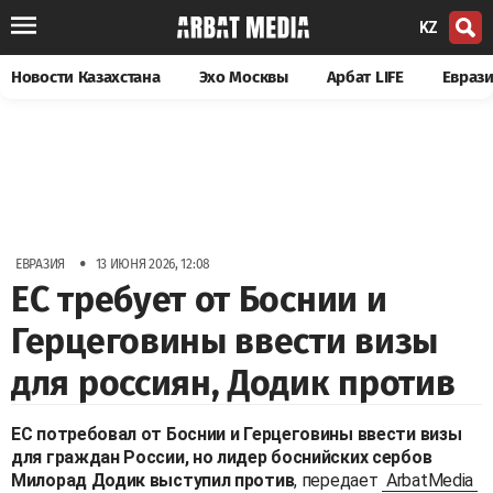
KZ
Новости Казахстана
Эхо Москвы
Арбат LIFE
Евраз
•
ЕВРАЗИЯ
13 ИЮНЯ 2026, 12:08
ЕС требует от Боснии и
Герцеговины ввести визы
для россиян, Додик против
ЕС потребовал от Боснии и Герцеговины ввести визы
для граждан России, но лидер боснийских сербов
Милорад Додик выступил против
, передает
ArbatMedia