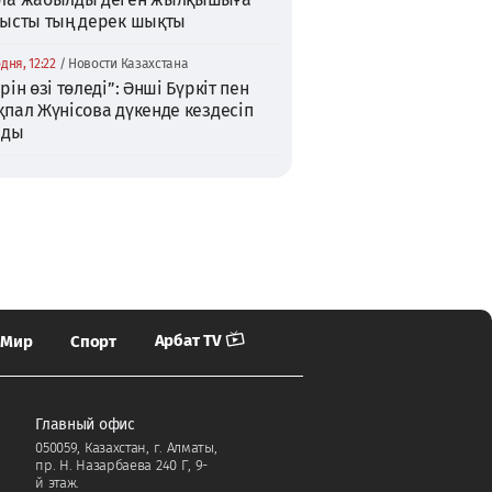
тысты тың дерек шықты
дня, 12:22
/ Новости Казахстана
рін өзі төледі”: Әнші Бүркіт пен
пал Жүнісова дүкенде кездесіп
лды
TikTok
Арбат TV
Мир
Спорт
Главный офис
050059, Казахстан, г. Алматы,
пр. Н. Назарбаева 240 Г, 9-
й этаж.