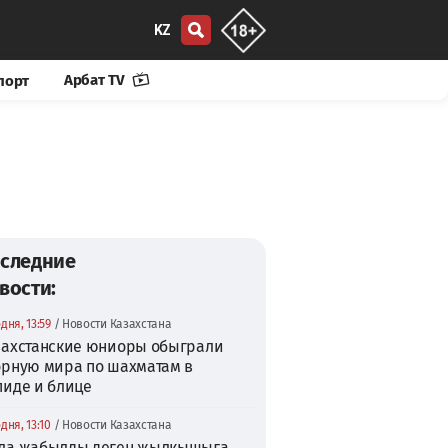
KZ
Арбат TV
порт
следние
вости:
дня, 13:59
/ Новости Казахстана
захстанские юниоры обыграли
орную мира по шахматам в
пиде и блице
дня, 13:10
/ Новости Казахстана
ла жабылды деген жылқышыға