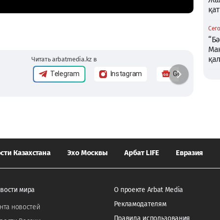
қа
Сего
“Бә
Мақ
қа
Читать arbatmedia.kz в
Telegram
Instagram
Google News
сти Казахстана
Эхо Москвы
Арбат LIFE
Евразия
вости мира
О проекте Arbat Media
Рекламодателям
нта новостей
Правила использования