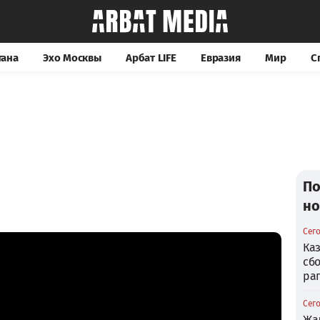
тана
Эхо Москвы
Арбат LIFE
Евразия
Мир
С
По
но
Сего
Ка
сб
ра
Сего
Жа