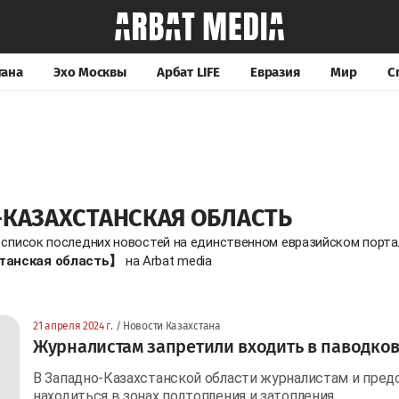
тана
Эхо Москвы
Арбат LIFE
Евразия
Мир
С
-КАЗАХСТАНСКАЯ ОБЛАСТЬ
 список последних новостей на единственном евразийском порта
танская область】
на Arbat media
21 апреля 2024 г.
/ Новости Казахстана
Журналистам запретили входить в паводков
В Западно-Казахстанской области журналистам и пре
находиться в зонах подтопления и затопления.