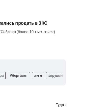
тались продать в ЗКО
4 блока (более 10 тыс. пачек)
ра
#Вертолет
#кгд
#крушение
#МЧС РК
#МЧС
Туда ›