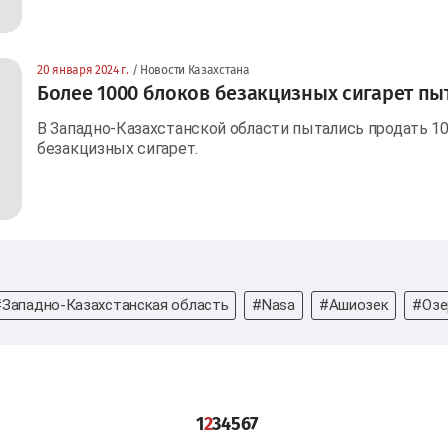
20 января 2024 г.
/ Новости Казахстана
Более 1000 блоков безакцизных сигарет пы
В Западно-Казахстанской области пытались продать 107
безакцизных сигарет.
#Западно-Казахстанская область
#Nasa
#Ашиозек
#Озе
1
2
3
4
5
6
7