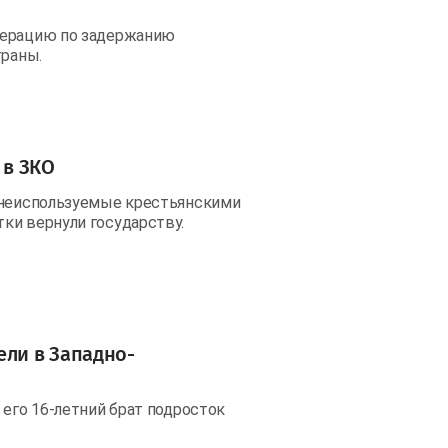
перацию по задержанию
траны.
 в ЗКО
, неиспользуемые крестьянскими
ки вернули государству.
ели в Западно-
 его 16-летний брат подросток