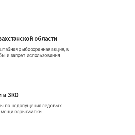
захстанской области
табная рыбоохранная акция, в
бы и запрет использования
и в ЗКО
ты по недопущения ледовых
помощи взрывчатки.