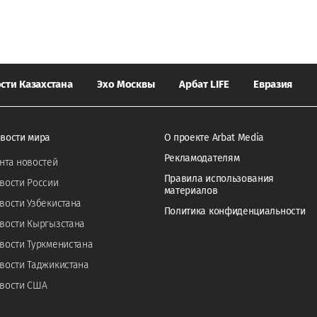
сти Казахстана
Эхо Москвы
Арбат LIFE
Евразия
вости мира
О проекте Arbat Media
Рекламодателям
нта новостей
Правила использования
вости России
материалов
вости Узбекистана
Политика конфиденциальности
вости Кыргызстана
вости Туркменистана
вости Таджикистана
вости США