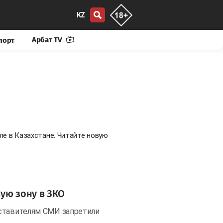
KZ
Арбат TV
порт
ле в Казахстане. Читайте новую
ую зону в ЗКО
дставителям СМИ запретили