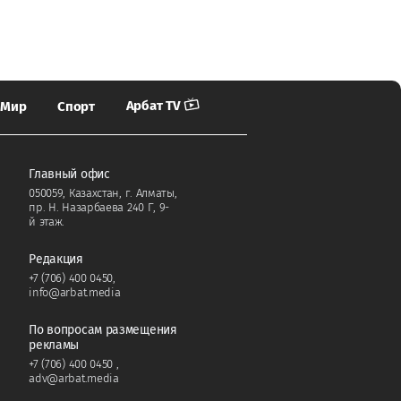
Арбат TV
Мир
Спорт
Главный офис
050059, Казахстан, г. Алматы,
пр. Н. Назарбаева 240 Г, 9-
й этаж.
Редакция
+7 (706) 400 0450
,
info@arbat.media
По вопросам размещения
рекламы
+7 (706) 400 0450
,
adv@arbat.media