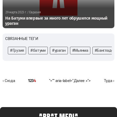
29 марта 2023 г.
/ Евразия
На Батуми впервые за много лет обрушился мощный
ураган
СВЯЗАННЫЕ ТЕГИ
#Грузия
#батуми
#ураган
#Мьянма
#Бангладеш
1
2
3
4
‹ Сюда
"="" aria-label="Далее »">
Туда ›