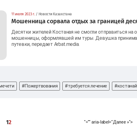
11 июля 2023 г.
/ Новости Казахстана
Мошенница сорвала отдых за границей дес
Десятки жителей Костаная не смогли отправиться на о
мошенницы, оформлявшей им туры. Девушка принимала
путевки, передает Arbat.media.
мечети
#Пожертвования
#требуется лечение
#костанай
1
2
"="" aria-label="Далее »">