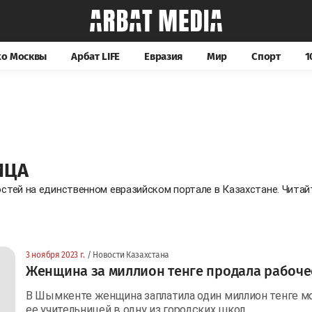
хо Москвы
Арбат LIFE
Евразия
Мир
Спорт
1
ИЦА
остей на единственном евразийском портале в Казахстане. Чита
3 ноября 2023 г.
/ Новости Казахстана
Женщина за миллион тенге продала рабоче
В Шымкенте женщина заплатила один миллион тенге 
ее учительницей в одну из городских школ