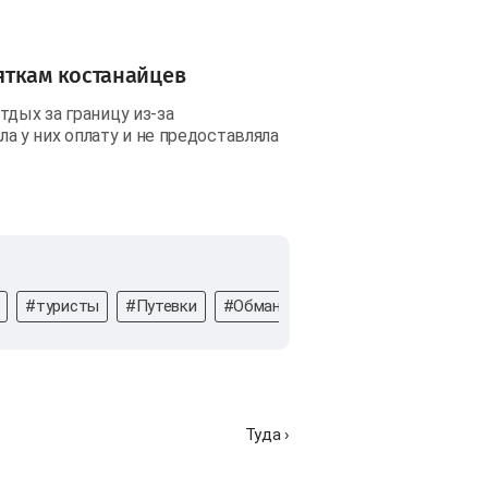
яткам костанайцев
тдых за границу из-за
 у них оплату и не предоставляла
#туристы
#Путевки
#Обман
#Тур
#суд
#Астан
Туда ›