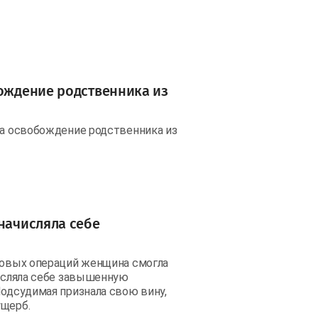
бождение родственника из
за освобождение родственника из
 начисляла себе
нсовых операций женщина смогла
числяла себе завышенную
Подсудимая признала свою вину,
ущерб.