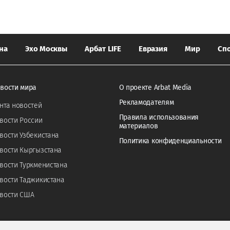
на
Эхо Москвы
Арбат LIFE
Евразия
Мир
Сп
вости мира
О проекте Arbat Media
Рекламодателям
нта новостей
Правила использования
вости России
материалов
вости Узбекистана
Политика конфиденциальности
вости Кыргызстана
вости Туркменистана
вости Таджикистана
вости США