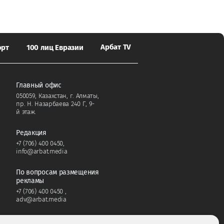
Арбат TV
орт
100 лиц Евразии
Главный офис
050059, Казахстан, г. Алматы,
пр. Н. Назарбаева 240 Г, 9-
й этаж.
Редакция
+7 (706) 400 0450
,
info@arbat.media
По вопросам размещения
рекламы
+7 (706) 400 0450
,
adv@arbat.media