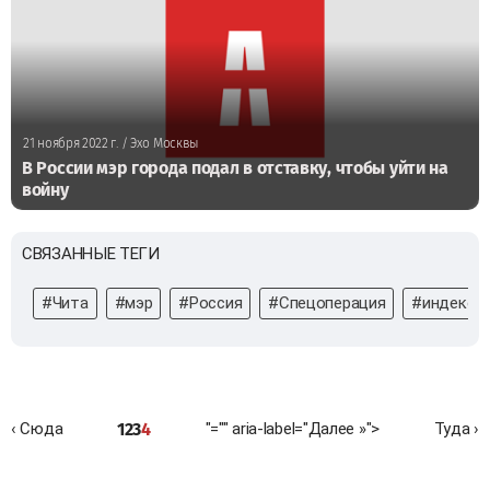
21 ноября 2022 г.
/ Эхо Москвы
В России мэр города подал в отставку, чтобы уйти на
войну
СВЯЗАННЫЕ ТЕГИ
#Чита
#мэр
#Россия
#Спецоперация
#индексац
1
2
3
4
‹ Сюда
"="" aria-label="Далее »">
Туда ›