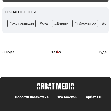
СВЯЗАННЫЕ ТЕГИ
#экстрадиция
#суд
#Деньги
#губернатор
#Сы
1
2
3
4
5
‹ Сюда
Туда ›
Новости Казахстана
Эхо Москвы
Арбат LIFE