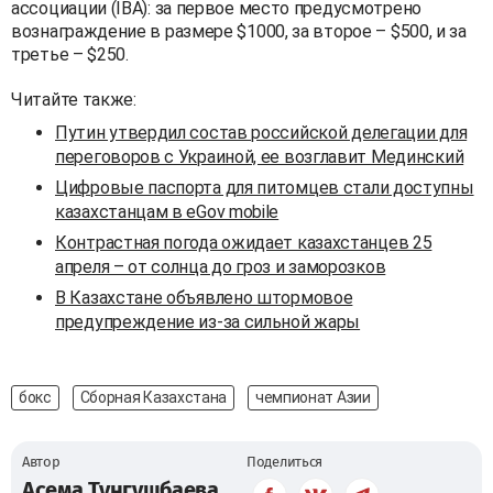
ассоциации (IBA): за первое место предусмотрено
вознаграждение в размере $1000, за второе – $500, и за
третье – $250.
Читайте также:
Путин утвердил состав российской делегации для
переговоров с Украиной, ее возглавит Мединский
Цифровые паспорта для питомцев стали доступны
казахстанцам в eGov mobile
Контрастная погода ожидает казахстанцев 25
апреля – от солнца до гроз и заморозков
В Казахстане объявлено штормовое
предупреждение из-за сильной жары
бокс
Сборная Казахстана
чемпионат Азии
Автор
Поделиться
Асема Тунгушбаева