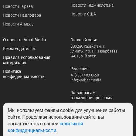
Новости Таджикистана
Новости Тараза
Новости США
Новости Павлодара
Новости Атырау
О проекте Arbat Media
Главный офис
050059, Казахстан, г.
Рекламодателям
Алматы, пр. Н. Назарбаева
240 Г, 9-й этаж.
Правила использования
материалов
Редакция
Политика
+7 (706) 400 0450
,
конфиденциальности
info@arbat.media
По вопросам
размещения рекламы
+7 (706) 400 0450
,
adv@arbat.media
Мы используем файлы cookie для улучшения работы
сайта. Продолжая использование сайта, вы
соглашаетесь с нашей
политикой
Тема:
конфиденциальности
.