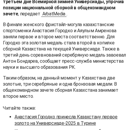
третьем дне Всемирной зимней Универсиады, упрочив
позиции национальной сборной в общекомандном
зачете
, передает
ArbatMedia
.
В финале женского фристайл-могула казахстанские
спортсменки Анастасия Городко и Аяулым Амренова
заняли первое и второе места соответственно. Для
Городко эта золотая медаль стала второй в копилке
сборной Казахстана на текущей Универсиаде. Также в
третий день соревнований серебряную медаль завоевал
Антон Бондарев, сообщает пресс-служба министерства
науки и высшего образования РК.
Таким образом, на данный момент у Казахстана две
золотые, три серебряные и одна бронзовая медали. В
общекомандном зачете сборная Казахстана занимает
второе место.
Читайте также:
Анастасия Городко принесла Казахстану первое
золото на Универсиаде-2025 в Турине