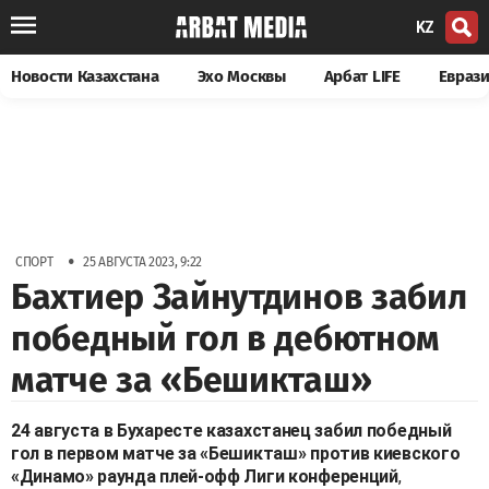
KZ
Новости Казахстана
Эхо Москвы
Арбат LIFE
Евраз
•
СПОРТ
25 АВГУСТА 2023, 9:22
Бахтиер Зайнутдинов забил
победный гол в дебютном
матче за «Бешикташ»
24 августа в Бухаресте казахстанец забил победный
гол в первом матче за «Бешикташ» против киевского
«Динамо» раунда плей-офф Лиги конференций
,