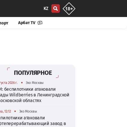
KZ
Арбат TV
порт
ПОПУЛЯРНОЕ
•
густа 2026 г.
Эхо Москвы
И: беспилотники атаковали
ады Wildberries в Ленинградской
Московской областях
•
а, 12:12
Эхо Москвы
спилотники атаковали
фтеперерабатывающий завод в