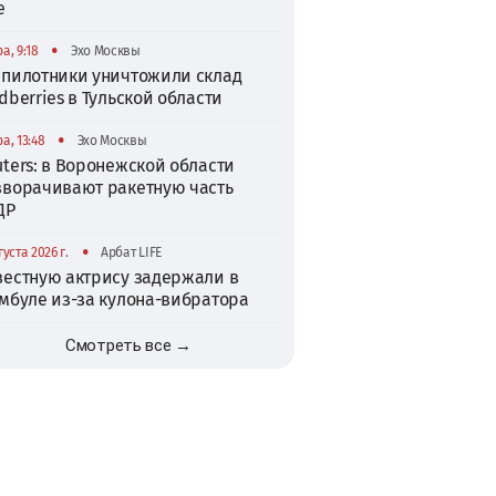
е
•
а, 9:18
Эхо Москвы
спилотники уничтожили склад
dberries в Тульской области
•
а, 13:48
Эхо Москвы
ters: в Воронежской области
зворачивают ракетную часть
ДР
•
густа 2026 г.
Арбат LIFE
вестную актрису задержали в
амбуле из-за кулона-вибратора
Смотреть все →