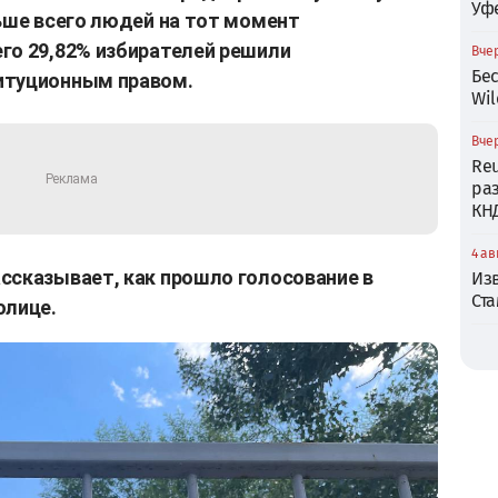
Уф
ньше всего людей на тот момент
го 29,82% избирателей решили
Вчер
Бе
итуционным правом.
Wil
Вчер
Reu
ра
КН
4 ав
ссказывает, как прошло голосование в
Из
Ст
олице.