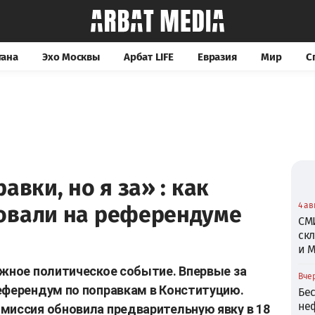
тана
Эхо Москвы
Арбат LIFE
Евразия
Мир
С
авки, но я за» : как
4 ав
овали на референдуме
СМ
скл
и 
ажное политическое событие. Впервые за
Вчер
еферендум по поправкам в Конституцию.
Бе
не
миссия обновила предварительную явку в 18