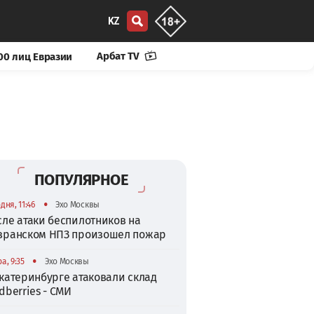
KZ
Арбат TV
00 лиц Евразии
ПОПУЛЯРНОЕ
•
дня, 11:46
Эхо Москвы
сле атаки беспилотников на
зранском НПЗ произошел пожар
•
а, 9:35
Эхо Москвы
катеринбурге атаковали склад
dberries - СМИ