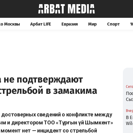
хо Москвы
Арбат LIFE
Евразия
Мир
Спорт
1
 не подтверждают
Сего
стрельбой в замакима
По
Сы
Вчер
 достоверных сведений о конфликте между
В Е
ым и директором ТОО «Тұрғын үй Шымкент»
Wil
момент нет — инцидент со стрельбой