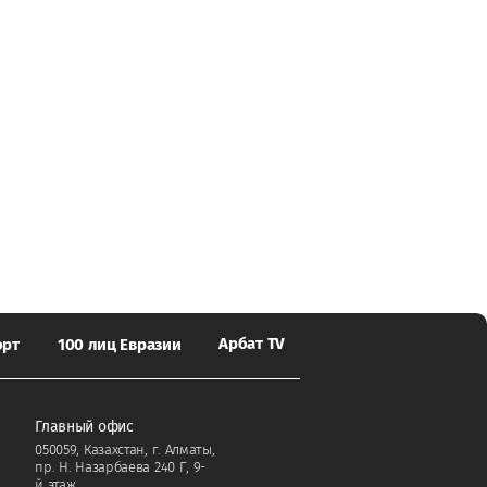
Арбат TV
орт
100 лиц Евразии
Главный офис
050059, Казахстан, г. Алматы,
пр. Н. Назарбаева 240 Г, 9-
й этаж.