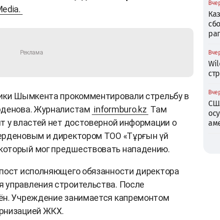
Вчер
edia.
Ка
сб
ра
Вчер
Wil
ст
Вчер
тики Шымкента прокомментировали стрельбу в
СШ
рденова. Журналистам
informburo.kz
Там
ос
т у властей нет достоверной информации о
ам
ерденовым и директором ТОО «Тұрғын үй
который мог предшествовать нападению.
 пост исполняющего обязанности директора
 управления строительства. После
ён. Учреждение занимается капремонтом
рнизацией ЖКХ.