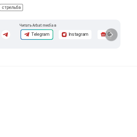
стрельба
Читать Arbat media в
Telegram
Instagram
Google News