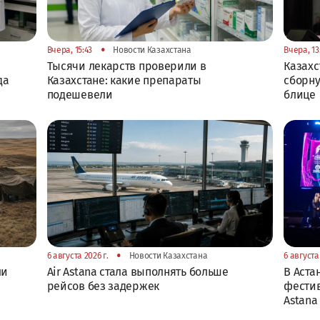
•
Вчера, 15:43
Новости Казахстана
Вчера, 13
Тысячи лекарств проверили в
Казах
да
Казахстане: какие препараты
сборну
подешевели
блице
•
6 августа 2026 г.
Новости Казахстана
6 августа 
ли
Air Astana стала выполнять больше
В Аста
рейсов без задержек
фестив
Astana