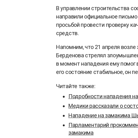
В управлении строительства со
направили официальное письмо 
просьбой провести проверку к
средств.
Напомним, что 21 апреля возле
Берденова стрелял злоумышленн
в момент нападения ему помог 
его состояние стабильное, он 
Читайте также:
Подробности нападения н
Медики рассказали о сост
Нападение на замакима Шым
Парламентарий прокоммен
замакима