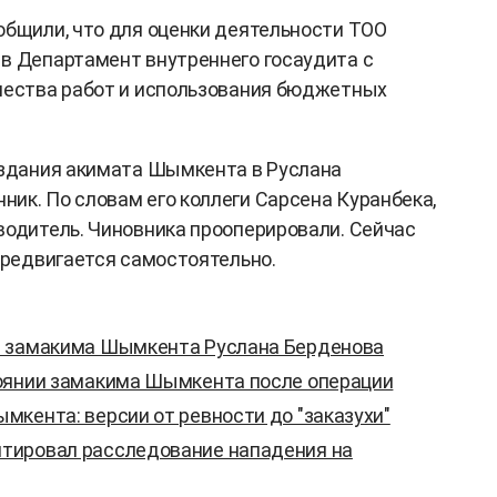
общили, что для оценки деятельности ТОО
в Департамент внутреннего госаудита с
ачества работ и использования бюджетных
 здания акимата Шымкента в Руслана
ик. По словам его коллеги Сарсена Куранбека,
водитель. Чиновника прооперировали. Сейчас
передвигается самостоятельно.
а замакима Шымкента Руслана Берденова
оянии замакима Шымкента после операции
кента: версии от ревности до "заказухи"
тировал расследование нападения на