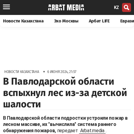
KZ
Новости Казахстана
Эхо Москвы
Арбат LIFE
Евраз
•
НОВОСТИ КАЗАХСТАНА
6 ИЮНЯ 2024, 21:57
В Павлодарской области
вспыхнул лес из-за детской
шалости
В Павлодарской области подростки устроили пожар в
лесном массиве, их "вычислила" система раннего
обнаружения пожаров,
передает
Arbat.media
.