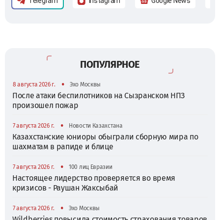
Telegram
Instagram
Google News
ПОПУЛЯРНОЕ
•
8 августа 2026 г.
Эхо Москвы
После атаки беспилотников на Сызранском НПЗ
произошел пожар
•
7 августа 2026 г.
Новости Казахстана
Казахстанские юниоры обыграли сборную мира по
шахматам в рапиде и блице
•
7 августа 2026 г.
100 лиц Евразии
Настоящее лидерство проверяется во время
кризисов - Раушан Жаксыбай
•
7 августа 2026 г.
Эхо Москвы
Wildberries повысила стоимость страхования товаров