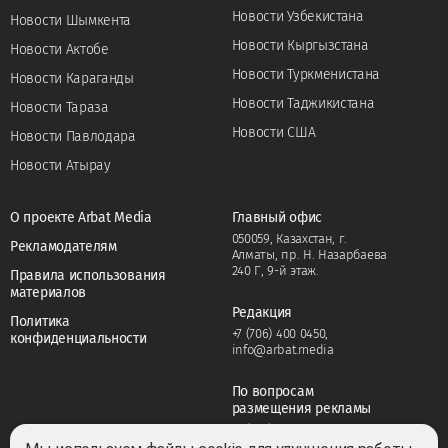
Новости Узбекистана
Новости Шымкента
Новости Кыргызстана
Новости Актобе
Новости Туркменистана
Новости Караганды
Новости Таджикистана
Новости Тараза
Новости США
Новости Павлодара
Новости Атырау
О проекте Arbat Media
Главный офис
050059, Казахстан, г.
Рекламодателям
Алматы, пр. Н. Назарбаева
240 Г, 9-й этаж.
Правила использования
материалов
Редакция
Политика
+7 (706) 400 0450
,
конфиденциальности
info@arbat.media
По вопросам
размещения рекламы
+7 (706) 400 0450
,
adv@arbat.media