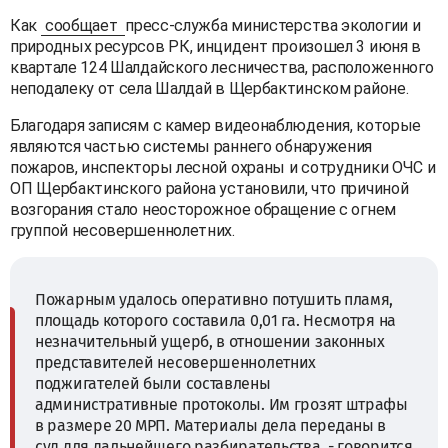
Как
сообщает
пресс-служба министерства экологии и
природных ресурсов РК, инцидент произошел 3 июня в
квартале 124 Шалдайского лесничества, расположенного
неподалеку от села Шалдай в Щербактинском районе.
Благодаря записям с камер видеонаблюдения, которые
являются частью системы раннего обнаружения
пожаров, инспекторы лесной охраны и сотрудники ОЧС и
ОП Щербактинского района установили, что причиной
возгорания стало неосторожное обращение с огнем
группой несовершеннолетних.
Пожарным удалось оперативно потушить пламя,
площадь которого составила 0,01 га. Несмотря на
незначительный ущерб, в отношении законных
представителей несовершеннолетних
поджигателей были составлены
административные протоколы. Им грозят штрафы
в размере 20 МРП. Материалы дела переданы в
суд для дальнейшего разбирательства, - говорится