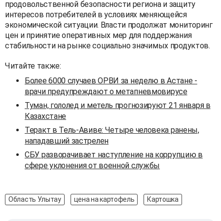
продовольственной безопасности региона и защиту
интересов потребителей в условиях меняющейся
экономической ситуации. Власти продолжат мониторинг
цен и принятие оперативных мер для поддержания
стабильности на рынке социально значимых продуктов.
Читайте также:
Более 6000 случаев ОРВИ за неделю в Астане -
врачи предупреждают о метапневмовирусе
Туман, гололед и метель прогнозируют 21 января в
Казахстане
Теракт в Тель-Авиве: Четыре человека ранены,
нападавший застрелен
СБУ разворачивает наступление на коррупцию в
сфере уклонения от военной службы
Область Улытау
цена на картофель
Картошка