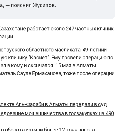
а, — пояснил Жусипов.
Казахстане работает около 247 частных клиник,
рации.
стауского областного маслихата, 49-летний
ую клинику "Касиет". Ему провели операцию по
пал в кому и скончался. 15 мая в Алматы
матель Сауле Ермаханова, тоже после операции
спекте Аль-Фараби в Алматы передали в суд
едование мошенничества в госзакупках на 490
го оборота изъяли более 12 тонн золота