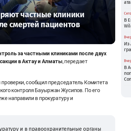
ата
еряют частные клиники
Сего
В Е
сле смертей пациентов
Wil
Вчер
Из
гр
онтроль за частными клиниками после двух
сакции в Актау и Алматы
, передает
Вчер
В 
по
Com
ся проверки, сообщил председатель Комитета
кого контроля Бауыржан Жусипов. По его
же направили в прокуратуру и
уратуру и в правоохранительные органы