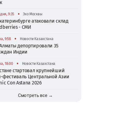
к
•
дня, 9:35
Эхо Москвы
катеринбурге атаковали склад
dberries - СМИ
•
а, 9:58
Новости Казахстана
 Алматы депортировали 35
аждан Индии
•
а, 18:00
Новости Казахстана
Астане стартовал крупнейший
п-фестиваль Центральной Азии
ic Con Astana 2026
Смотреть все →