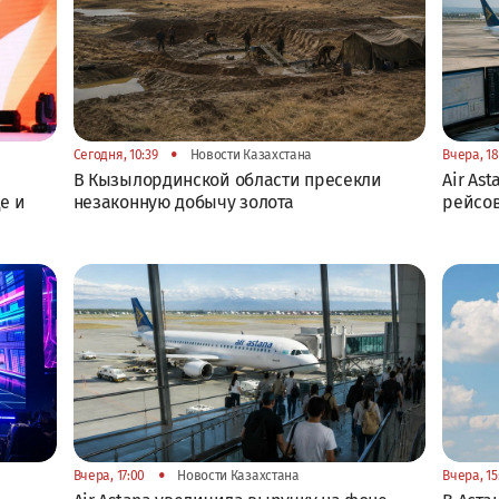
•
Сегодня, 10:39
Новости Казахстана
Вчера, 18
В Кызылординской области пресекли
Air As
е и
незаконную добычу золота
рейсов
•
Вчера, 17:00
Новости Казахстана
Вчера, 15