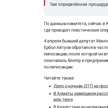
Там определённая процедур
По данным комитета, сейчас в 
где проводят пластические опе
4 апреля бывший депутат Манги
Ербол Айтуов обратился в частн
липосакции, после которой он в
скончалась блогер и предприни
по липосакции.
Читайте также:
Дело о ночном ДТП на про
В Алматы завершили рассл
млн тенге
В Казахстане из незаконно