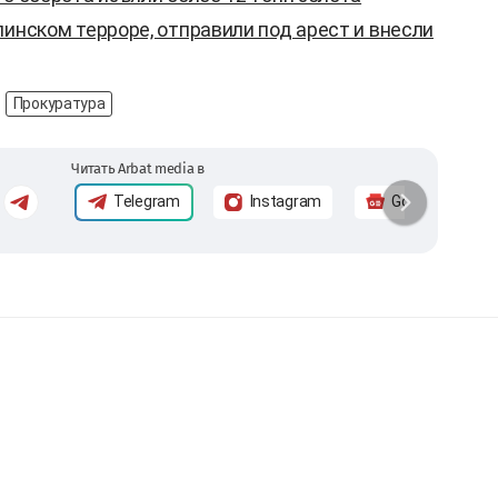
линском терроре, отправили под арест и внесли
Прокуратура
Читать Arbat media в
Telegram
Instagram
Google News