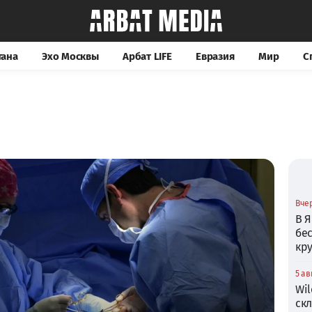
тана
Эхо Москвы
Арбат LIFE
Евразия
Мир
С
Вчер
В Я
бе
кр
5 ав
Wil
ск