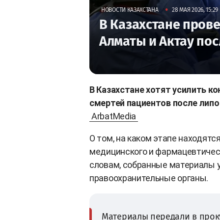
•
НОВОСТИ КАЗАХСТАНА
28 МАЯ 2026, 15:29
В Казахстане пров
Алматы и Актау по
В Казахстане хотят усилить к
смертей пациентов после липо
ArbatMedia
О том, на каком этапе находят
медицинского и фармацевтичес
словам, собранные материалы у
правоохранительные органы.
Материалы передали в прок