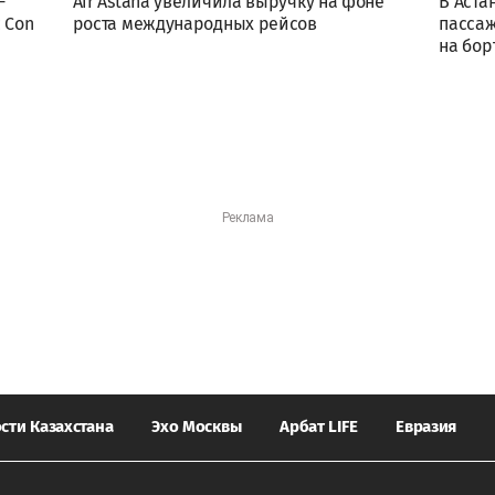
-
Air Astana увеличила выручку на фоне
В Аста
 Con
роста международных рейсов
пассаж
на бор
сти Казахстана
Эхо Москвы
Арбат LIFE
Евразия