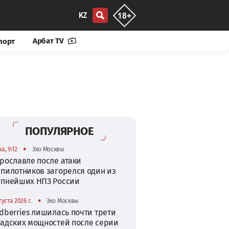
KZ
Арбат TV
порт
ПОПУЛЯРНОЕ
•
а, 9:12
Эхо Москвы
рославле после атаки
спилотников загорелся один из
упнейших НПЗ России
•
густа 2026 г.
Эхо Москвы
dberries лишилась почти трети
ладских мощностей после серии