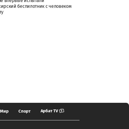
не впервые испытали
ирский беспилотник с человеком
ту
Арбат TV
Мир
Спорт