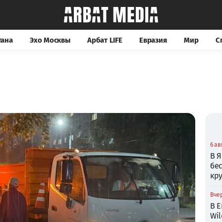
тана
Эхо Москвы
Арбат LIFE
Евразия
Мир
С
6 ав
В Я
бе
кр
Вчер
В Е
Wil