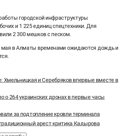
 работы городской инфраструктуры
очих и 1 225 единиц спецтехники. Для
вили 2 300 мешков с песком.
12 мая в Алматы временами ожидаются дождь и
тся.
е: Хмельницкая и Серебряков впервые вместе в
о о 264 украинских дронах в первые часы
али за подтопление кровли терминала
традиционный арест критика Кадырова
ьные службы