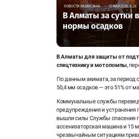
•
НОВОСТИ КАЗАХСТАНА
12 МАЯ 2026, 8:28
В Алматы за сутки
нормы осадков
В Алматы для защиты от подт
спецтехнику и мотопомпы
, пе
По данным акимата, за период с 
50,4 мм осадков — это 51% от м
Коммунальные службы перевед
предупреждения и устранения 
вышли силы Службы спасения 
ассенизаторская машина и 15 м
чрезвычайным ситуациям привл