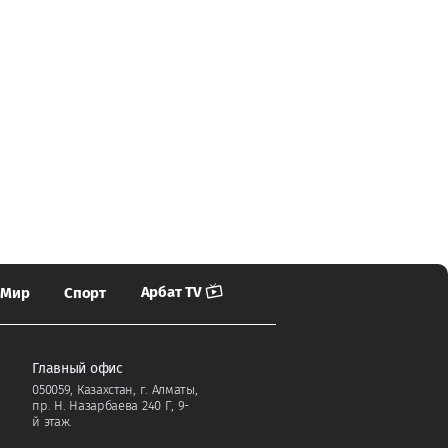
Арбат TV
Мир
Спорт
Главный офис
050059, Казахстан, г. Алматы,
пр. Н. Назарбаева 240 Г, 9-
й этаж.