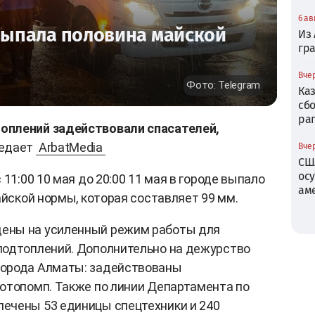
6 ав
 выпала половина майской
Из
гр
Вчер
Фото: Telegram
Ка
сб
ра
оплений задействовали спасателей,
редает
ArbatMedia
Вчер
СШ
ос
11:00 10 мая до 20:00 11 мая в городе выпало
ам
айской нормы, которая составляет 99 мм.
ены на усиленный режим работы для
подтоплений. Дополнительно на дежурство
города Алматы: задействованы
отопомп. Также по линии Департамента по
ечены 53 единицы спецтехники и 240