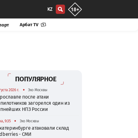
KZ
Арбат TV
порт
ПОПУЛЯРНОЕ
•
густа 2026 г.
Эхо Москвы
рославле после атаки
спилотников загорелся один из
упнейших НПЗ России
•
а, 9:35
Эхо Москвы
катеринбурге атаковали склад
dberries - СМИ