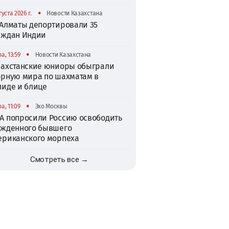
•
густа 2026 г.
Новости Казахстана
 Алматы депортировали 35
аждан Индии
•
а, 13:59
Новости Казахстана
захстанские юниоры обыграли
орную мира по шахматам в
пиде и блице
•
а, 11:09
Эхо Москвы
А попросили Россию освободить
ужденного бывшего
ериканского морпеха
Смотреть все →