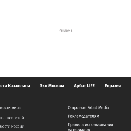
сти Казахстана
Эхо Москвы
Арбат LIFE
Евразия
вости мира
О проекте Arbat Media
Рекламодателям
нта новостей
Правила использования
вости России
материалов