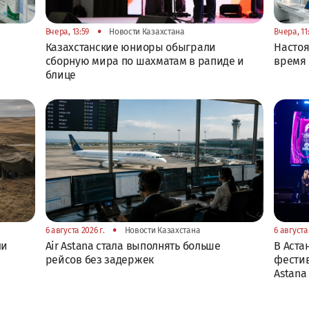
•
Вчера, 13:59
Новости Казахстана
Вчера, 11
Казахстанские юниоры обыграли
Настоя
сборную мира по шахматам в рапиде и
время 
блице
•
6 августа 2026 г.
Новости Казахстана
6 августа 
ли
Air Astana стала выполнять больше
В Аста
рейсов без задержек
фестив
Astana