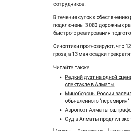
сотрудников.
В течение суток к обеспечению
подключены 3 080 дорожных раб
быстрого реагирования подгото
Синоптики прогнозируют, что 
гроза, а 13 мая осадки прекратя
Читайте также:
Редкий дуэт на одной сцен
спектакле в Алматы
Минобороны России заявил
объявленного "перемирия"
Аэропорт Алматы оштрафов
Суд в Алматы продлил экс
Алматы
Подтопления
коммунал