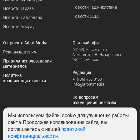
Новости Таджикистана
Новости Тараза
Новости США
Новости Павлодара
Новости Атырау
О проекте Arbat Media
Главный офис
050059, Казахстан, г.
Рекламодателям
Алматы, пр. Н. Назарбаева
240 Г, 9-й этаж.
Правила использования
материалов
Редакция
Политика
+7 (706) 400 0450
,
конфиденциальности
info@arbat.media
По вопросам
размещения рекламы
+7 (706) 400 0450
,
adv@arbat.media
Мы используем файлы cookie для улучшения работы
сайта. Продолжая использование сайта, вы
соглашаетесь с нашей
политикой
Тема:
конфиденциальности
.