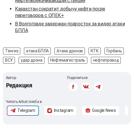
нефтеперекачивающая станция
Казахстан сократит добычу нефти после
переговоров с ОПЕК+
В Волгограде задержан подросток за видео атаки
БПЛА
Тенгиз
атака БПЛА
Атака дронов
КТК
Горбань
ВСУ
удар дрона
Нефтемагистраль
нефтепровод
Автор
Поделиться
Редакция
Читать Arbat media в
Telegram
Instagram
Google News