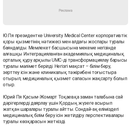
Ю.Пя президентке University Medical Center корпоративтік
қоры қызметінің нәтижесі мен алдағы жоспары туралы
баяндалды. Мемлекет басшысына мекеме негізінде
алғашқы Интеграцияланған академиялық медициналық
орталық құру арқылы UMC-ді трансформациялау барысы
туралы мәлімет берілді. Негізгі мақсат – білім беру,
зерттеу ісін және клиникалық тәжірибені тоғыстыра
отырып, медициналық қызмет сапасын жақсарту болып
отыр.
Юрий Пя Қасым-Жомарт Тоқаевқа заман талабына сай
дәрігерлерді даярлау үшін Қордың жүзеге асырып
жатқан шаралары туралы айтты. Сондай-ақ еліміздегі
медициналық білім беру ісін жетілдіру перспективалары
туралы көзқарасын жеткізді.