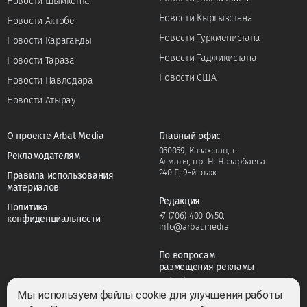
Новости Шымкента
Новости Кыргызстана
Новости Актобе
Новости Туркменистана
Новости Караганды
Новости Таджикистана
Новости Тараза
Новости США
Новости Павлодара
Новости Атырау
О проекте Arbat Media
Главный офис
050059, Казахстан, г.
Рекламодателям
Алматы, пр. Н. Назарбаева
240 Г, 9-й этаж.
Правила использования
материалов
Редакция
Политика
+7 (706) 400 0450
,
конфиденциальности
info@arbat.media
По вопросам
размещения рекламы
+7 (706) 400 0450
,
adv@arbat.media
Мы используем файлы cookie для улучшения работы