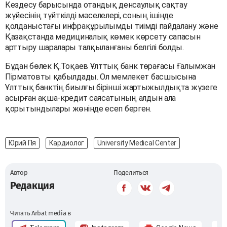
Кездесу барысында отандық денсаулық сақтау
жүйесінің түйткілді мәселелері, соның ішінде
қолданыстағы инфрақұрылымды тиімді пайдалану және
Қазақстанда медициналық көмек көрсету сапасын
арттыру шаралары талқыланғаны белгілі болды.
Бұдан бөлек Қ.Тоқаев Ұлттық банк төрағасы Ғалымжан
Пірматовты қабылдады. Ол мемлекет басшысына
Ұлттық банктің биылғы бірінші жартыжылдықта жүзеге
асырған ақша-кредит саясатының алдын ала
қорытындылары жөнінде есеп берген.
Юрий Пя
Кардиолог
University Medical Center
Автор
Поделиться
Редакция
Читать Arbat media в