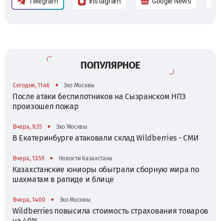
Telegram
Instagram
Google News
ПОПУЛЯРНОЕ
•
Сегодня, 11:46
Эхо Москвы
После атаки беспилотников на Сызранском НПЗ
произошел пожар
•
Вчера, 9:35
Эхо Москвы
В Екатеринбурге атаковали склад Wildberries - СМИ
•
Вчера, 13:59
Новости Казахстана
Казахстанские юниоры обыграли сборную мира по
шахматам в рапиде и блице
•
Вчера, 14:00
Эхо Москвы
Wildberries повысила стоимость страхования товаров
на 40%