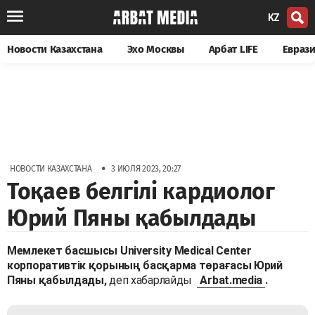
KZ
Новости Казахстана
Эхо Москвы
Арбат LIFE
Евраз
•
НОВОСТИ КАЗАХСТАНА
3 ИЮЛЯ 2023, 20:27
Тоқаев белгілі кардиолог
Юрий Пяны қабылдады
Мемлекет басшысы University Medical Center
корпоративтік қорының басқарма төрағасы Юрий
Пяны қабылдады,
деп хабарлайды
Arbat.media
.