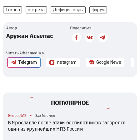
Токаев
встреча
Дефицит воды
форум
Автор
Поделиться
Аружан Асылтас
Читать Arbat media в
Telegram
Instagram
Google News
ПОПУЛЯРНОЕ
•
Вчера, 9:12
Эхо Москвы
В Ярославле после атаки беспилотников загорелся
один из крупнейших НПЗ России