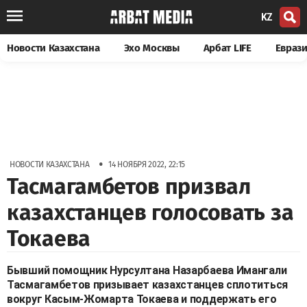
KZ
Новости Казахстана
Эхо Москвы
Арбат LIFE
Евраз
•
НОВОСТИ КАЗАХСТАНА
14 НОЯБРЯ 2022, 22:15
Тасмагамбетов призвал
казахстанцев голосовать за
Токаева
Бывший помощник Нурсултана Назарбаева Имангали
Тасмагамбетов призывает казахстанцев сплотиться
вокруг Касым-Жомарта Токаева и поддержать его