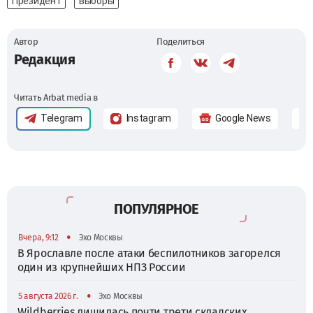
Президент
выборы
Автор
Поделиться
Редакция
Читать Arbat media в
Telegram
Instagram
Google News
ПОПУЛЯРНОЕ
•
Вчера, 9:12
Эхо Москвы
В Ярославле после атаки беспилотников загорелся
один из крупнейших НПЗ России
•
5 августа 2026 г.
Эхо Москвы
Wildberries лишилась почти трети складских