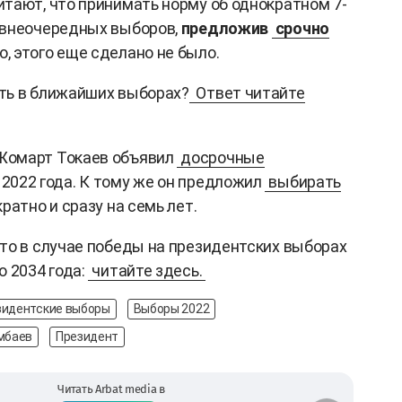
тают, что принимать норму об однократном 7-
 внеочередных выборов,
предложив
срочно
, этого еще сделано не было.
ть в ближайших выборах?
Ответ читайте
Жомарт Токаев объявил
досрочные
2022 года. К тому же он предложил
выбирать
ратно и сразу на семь лет.
то в случае победы на президентских выборах
о 2034 года:
читайте здесь.
зидентские выборы
Выборы 2022
мбаев
Президент
Читать Arbat media в