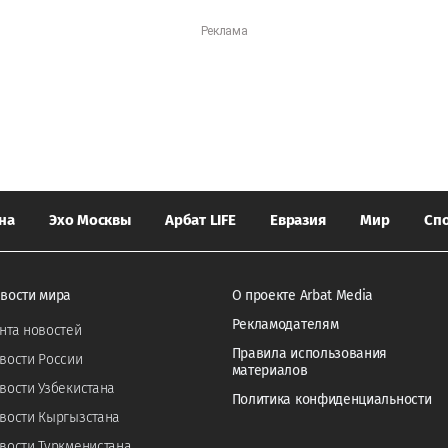
на
Эхо Москвы
Арбат LIFE
Евразия
Мир
Сп
вости мира
О проекте Arbat Media
Рекламодателям
нта новостей
Правила использования
вости России
материалов
вости Узбекистана
Политика конфиденциальности
вости Кыргызстана
вости Туркменистана