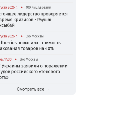
•
густа 2026 г.
100 лиц Евразии
стоящее лидерство проверяется
 время кризисов - Раушан
ксыбай
•
густа 2026 г.
Эхо Москвы
dberries повысила стоимость
рахования товаров на 40%
•
а, 14:30
Эхо Москвы
С Украины заявили о поражении
судов российского «теневого
ота»
Смотреть все →