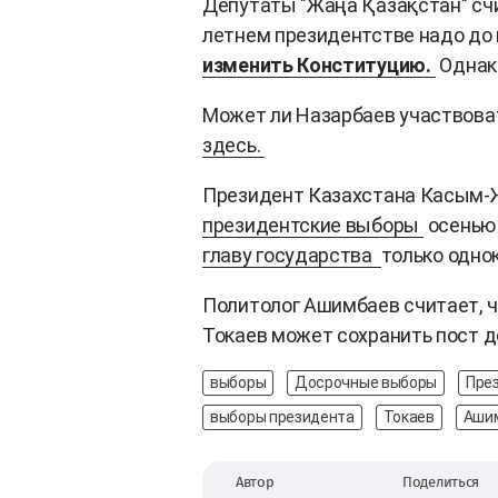
Депутаты "Жаңа Қазақстан" счи
летнем президентстве надо до
изменить Конституцию.
Однако
Может ли Назарбаев участвова
здесь.
Президент Казахстана Касым-
президентские выборы
осенью 
главу государства
только однок
Политолог Ашимбаев считает, ч
Токаев может сохранить пост д
выборы
Досрочные выборы
Пре
выборы президента
Токаев
Аши
Автор
Поделиться