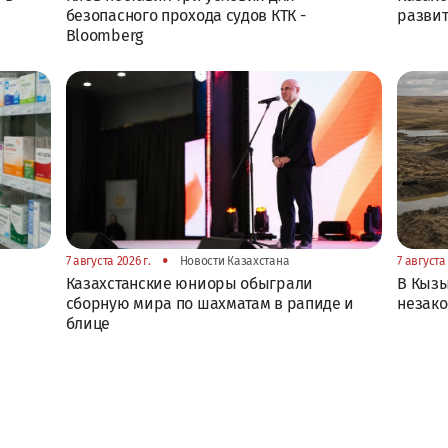
безопасного прохода судов КТК -
развит
Bloomberg
•
7 августа 2026 г.
Новости Казахстана
7 августа 
Казахстанские юниоры обыграли
В Кызы
сборную мира по шахматам в рапиде и
незако
блице