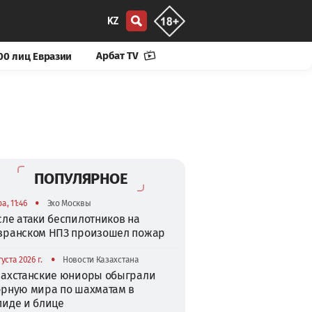
KZ
Арбат TV
00 лиц Евразии
ПОПУЛЯРНОЕ
•
а, 11:46
Эхо Москвы
сле атаки беспилотников на
зранском НПЗ произошел пожар
•
густа 2026 г.
Новости Казахстана
захстанские юниоры обыграли
орную мира по шахматам в
пиде и блице