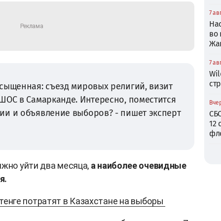
7 ав
На
во
Жа
7 ав
Wil
ст
сыщенная: съезд мировых религий, визит
ШОС в Самарканде. Интересно, поместится
Вчер
ии и объявление выборов? - пишет эксперт
СБ
12 
фл
лжно уйти два месяца,
а наиболее очевидные
я.
тенге потратят в Казахстане на выборы