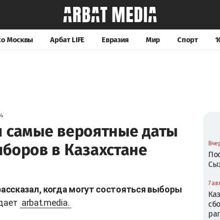
хо Москвы
Арбат LIFE
Евразия
Мир
Спорт
1
04
л самые вероятные даты
Вчер
ыборов в Казахстане
По
Сы
7 ав
ассказал, когда могут состояться выборы
Ка
дает
arbat.media.
сб
ра