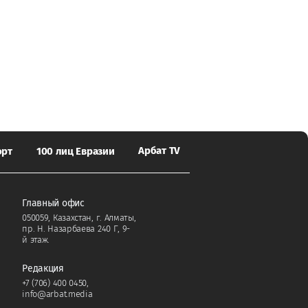
Арбат TV
орт
100 лиц Евразии
Главный офис
050059, Казахстан, г. Алматы,
пр. Н. Назарбаева 240 Г, 9-
й этаж.
Редакция
+7 (706) 400 0450
,
info@arbat.media