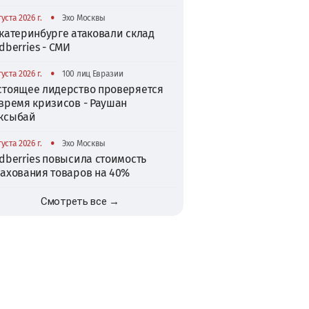
•
густа 2026 г.
Эхо Москвы
катеринбурге атаковали склад
dberries - СМИ
•
густа 2026 г.
100 лиц Евразии
стоящее лидерство проверяется
 время кризисов - Раушан
ксыбай
•
густа 2026 г.
Эхо Москвы
dberries повысила стоимость
рахования товаров на 40%
Смотреть все →