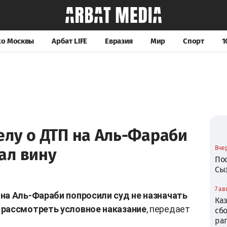
хо Москвы
Арбат LIFE
Евразия
Мир
Спорт
1
елу о ДТП на Аль-Фараби
Вчер
ал вину
По
Сы
7 ав
на Аль-Фараби попросили суд не назначать
Ка
 рассмотреть условное наказание
, передает
сб
ра