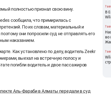
7 ав
емый полностью признал свою вину.
В Е
Wil
edes сообщила, что примирилась с
претензий. По их словам, материальный и
7 ав
На
поэтому они попросили суд не отправлять его
во
вным наказанием.
Жа
рте. Как установлено по делу, водитель Zeekr
7 ав
Wil
омерами, выехал на встречную полосу и
ст
ьтате погибли водитель и двое пассажиров
спекте Аль-Фараби в Алматы передали в суд