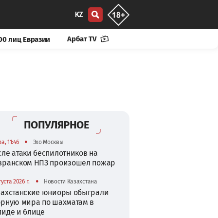
KZ
Арбат TV
00 лиц Евразии
ПОПУЛЯРНОЕ
•
а, 11:46
Эхо Москвы
сле атаки беспилотников на
зранском НПЗ произошел пожар
•
густа 2026 г.
Новости Казахстана
захстанские юниоры обыграли
орную мира по шахматам в
пиде и блице