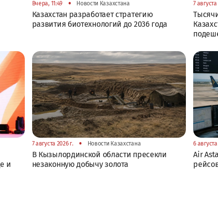
•
Вчера, 11:49
Новости Казахстана
7 августа 
Казахстан разработает стратегию
Тысячи
развития биотехнологий до 2036 года
Казахс
подеш
•
7 августа 2026 г.
Новости Казахстана
6 августа 
В Кызылординской области пресекли
Air As
е и
незаконную добычу золота
рейсов