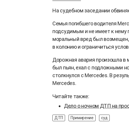
На судебном заседании обвиня
Семья погибшего водителя Merc
подсудимым и не имеет к нему 
моральный вред был возмещен, 
в колонию и ограничиться усло
Дорожная авария произошла в ма
был пьян, ехал с подложными н
столкнулся с Mercedes. В резул
Mercedes.
Читайте также:
Дело о ночном ДТП на про
ДТП
Примирение
суд