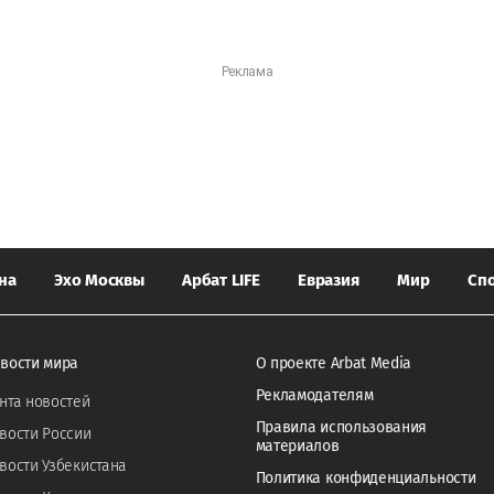
на
Эхо Москвы
Арбат LIFE
Евразия
Мир
Сп
вости мира
О проекте Arbat Media
Рекламодателям
нта новостей
Правила использования
вости России
материалов
вости Узбекистана
Политика конфиденциальности