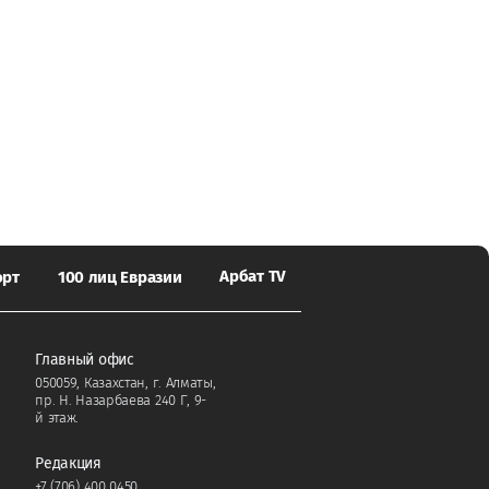
Арбат TV
орт
100 лиц Евразии
Главный офис
050059, Казахстан, г. Алматы,
пр. Н. Назарбаева 240 Г, 9-
й этаж.
Редакция
+7 (706) 400 0450
,