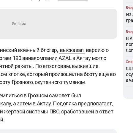
Вчер
Из
гр
Вчер
В 
по
инский военный блогер,
высказал
версию о
Com
braer 190 авиакомпании AZAL в Актау могло
Сего
итной ракеты. По его словам, выжившие
СШ
м хлопке, который произошел на борту еще во
ос
ам
рту Грозного, окутанного туманом.
емлиться в Грозном самолет был
алу, а затем в Актау. Подоляка предполагает,
ой жертвой системы ПВО, сработавшей в ответ
й.