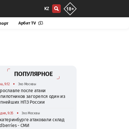
KZ
Арбат TV
порт
ПОПУЛЯРНОЕ
•
а, 9:12
Эхо Москвы
рославле после атаки
спилотников загорелся один из
упнейших НПЗ России
•
дня, 9:35
Эхо Москвы
катеринбурге атаковали склад
dberries - СМИ