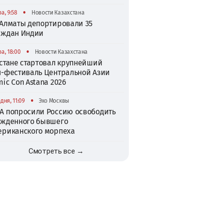
•
а, 9:58
Новости Казахстана
 Алматы депортировали 35
аждан Индии
•
а, 18:00
Новости Казахстана
Астане стартовал крупнейший
п-фестиваль Центральной Азии
ic Con Astana 2026
•
дня, 11:09
Эхо Москвы
А попросили Россию освободить
ужденного бывшего
ериканского морпеха
Смотреть все →