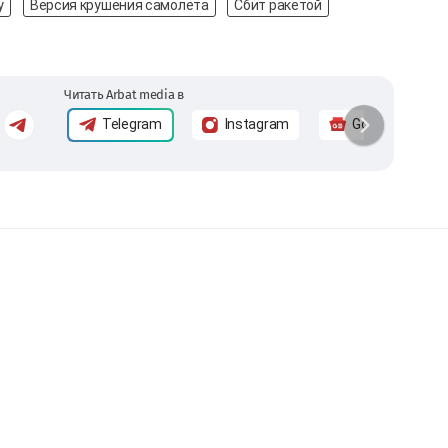
у
Версия крушения самолёта
Сбит ракетой
Читать Arbat media в
Telegram
Instagram
Google News