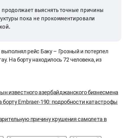
 продолжает выяснять точные причины
уктуры пока не прокомментировали
кой.
 выполнял рейс Баку – Грозный и потерпел
ау. На борту находилось 72 человека, из
 сын известного азербайджанского бизнесмена
а борту Embraer-190: подробности катастрофы
арительную причину крушения самолета в