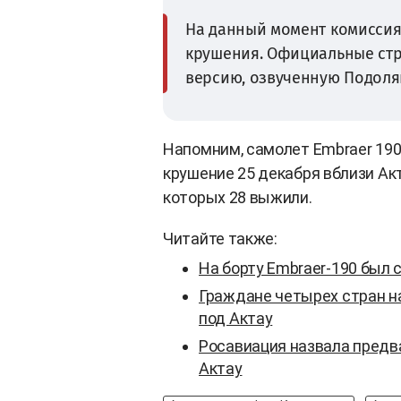
На данный момент комиссия
крушения. Официальные стр
версию, озвученную Подоля
Напомним, самолет Embraer 190
крушение 25 декабря вблизи Акт
которых 28 выжили.
Читайте также:
На борту Embraer-190 был
Граждане четырех стран н
под Актау
Росавиация назвала предв
Актау