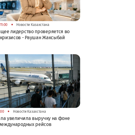
•
11:00
Новости Казахстана
щее лидерство проверяется во
кризисов - Раушан Жаксыбай
•
:00
Новости Казахстана
tana увеличила выручку на фоне
 международных рейсов