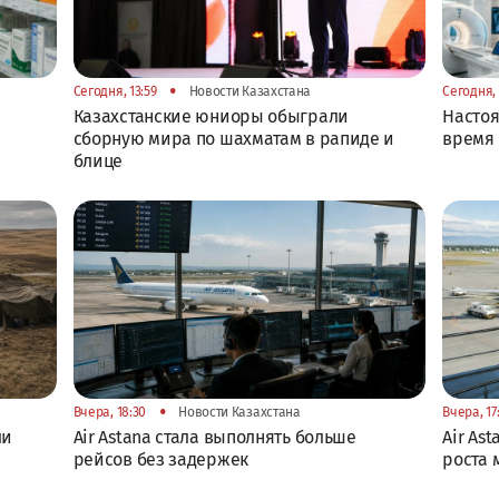
•
Сегодня, 13:59
Новости Казахстана
Сегодня, 
Казахстанские юниоры обыграли
Настоя
сборную мира по шахматам в рапиде и
время 
блице
•
Вчера, 18:30
Новости Казахстана
Вчера, 17
ли
Air Astana стала выполнять больше
Air As
рейсов без задержек
роста