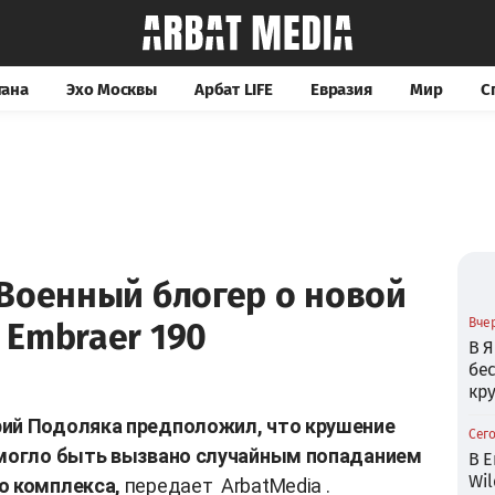
тана
Эхо Москвы
Арбат LIFE
Евразия
Мир
С
 Военный блогер о новой
Вчер
 Embraer 190
В Я
бе
кр
рий Подоляка предположил, что крушение
Сего
у могло быть вызвано случайным попаданием
В Е
Wil
о комплекса,
передает
ArbatMedia
.