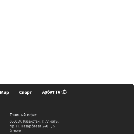
Арбат TV
Мир
Спорт
Главный офис
050059, Казахстан, г. Алматы,
пр. Н. Назарбаева 240 Г, 9-
й этаж.