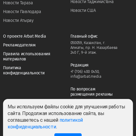
Новости Таджикистана
Новости Тараза
Новости США
Новости Павлодара
Новости Атырау
О проекте Arbat Media
Главный офис
050059, Казахстан, г.
Рекламодателям
Алматы, пр. Н. Назарбаева
240 Г, 9-й этаж.
Правила использования
материалов
Редакция
Политика
+7 (706) 400 0450
,
конфиденциальности
info@arbat.media
По вопросам
размещения рекламы
+7 (706) 400 0450
,
adv@arbat.media
Мы используем файлы cookie для улучшения работы
сайта. Продолжая использование сайта, вы
соглашаетесь с нашей
политикой
Тема:
конфиденциальности
.