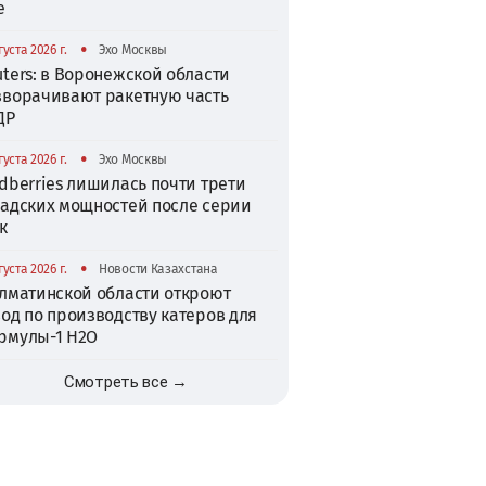
е
•
густа 2026 г.
Эхо Москвы
ters: в Воронежской области
зворачивают ракетную часть
ДР
•
густа 2026 г.
Эхо Москвы
dberries лишилась почти трети
ладских мощностей после серии
к
•
густа 2026 г.
Новости Казахстана
Алматинской области откроют
од по производству катеров для
рмулы-1 H2O
Смотреть все →