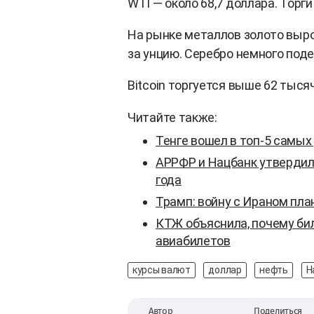
WTI — около 68,7 доллара. Торг
На рынке металлов золото выро
за унцию. Серебро немного под
Bitcoin торгуется выше 62 тыся
Читайте также:
Тенге вошел в топ-5 самых
АРРФР и Нацбанк утвердил
года
Трамп: войну с Ираном пл
КТЖ объяснила, почему би
авиабилетов
курсы валют
доллар
нефть
Н
Автор
Поделиться