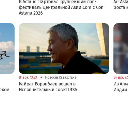
В Астане стартовал крупнейший поп-
Air As
фестиваль Центральной Азии Comic Con
роста
Astana 2026
•
Вчера, 13:23
Новости Казахстана
Вчера, 9:
Кайрат Боранбаев вошел в
Из Алм
еком
Исполнительный совет IBSA
Индии