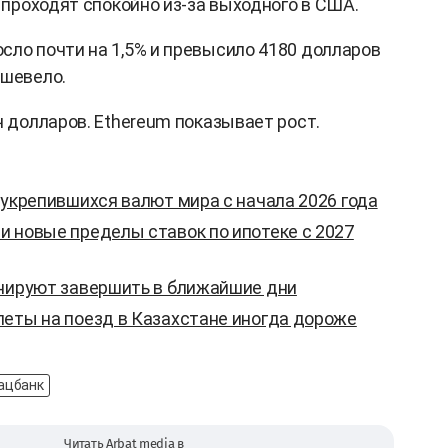
и проходят спокойно из-за выходного в США.
сло почти на 1,5% и превысило 4180 долларов
ешевело.
ч долларов. Ethereum показывает рост.
 укрепившихся валют мира с начала 2026 года
и новые пределы ставок по ипотеке с 2027
анируют завершить в ближайшие дни
леты на поезд в Казахстане иногда дороже
ацбанк
Читать Arbat media в