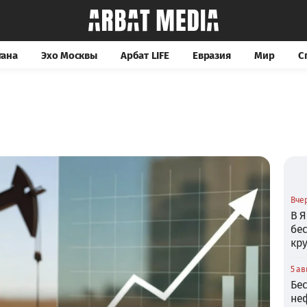
тана
Эхо Москвы
Арбат LIFE
Евразия
Мир
С
Вчер
В Я
бе
кр
5 ав
Бе
не