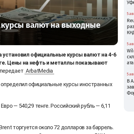
Уф
5 ав
9
Reu
 курсы валют на выходные
ра
КН
5 ав
Wil
 установил официальные курсы валют на 4-6
ск
нге. Цены на нефть и металлы показывают
ата
передает
ArbatMedia
5 ав
В 
 определил официальные курсы иностранных
зав
Фо
Евро — 540,29 тенге. Российский рубль — 6,11
Brent торгуется около 72 долларов за баррель.