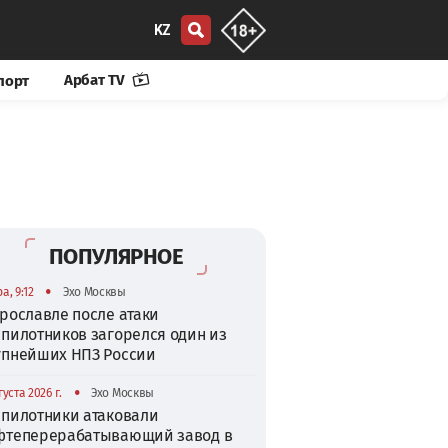
KZ
Арбат TV
порт
ПОПУЛЯРНОЕ
•
а, 9:12
Эхо Москвы
рославле после атаки
спилотников загорелся один из
упнейших НПЗ России
•
густа 2026 г.
Эхо Москвы
спилотники атаковали
фтеперерабатывающий завод в