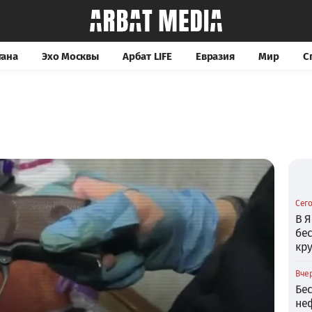
тана
Эхо Москвы
Арбат LIFE
Евразия
Мир
С
Сего
В Я
бе
кр
Вчер
Бе
не