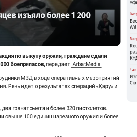
Уф
яцев изъяло более 1 200
Вчер
Бе
Wil
Вчер
Reu
ра
 акция по выкупу оружия, граждане сдали
КН
 000 боеприпасов
, передает
ArbatMedia
4 ав
Из
трудники МВД в ходе оперативных мероприятий
Ст
ия. Речь идет о результатах операций «Қару» и
 два гранатомета и более 320 пистолетов.
ли свыше 100 единиц нарезного оружия и более