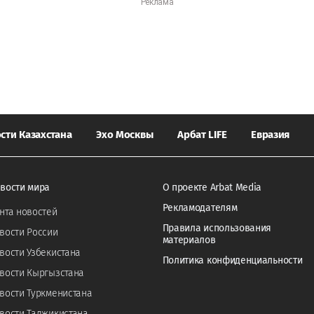
сти Казахстана
Эхо Москвы
Арбат LIFE
Евразия
вости мира
О проекте Arbat Media
Рекламодателям
нта новостей
Правила использования
вости России
материалов
вости Узбекистана
Политика конфиденциальности
вости Кыргызстана
вости Туркменистана
вости Таджикистана