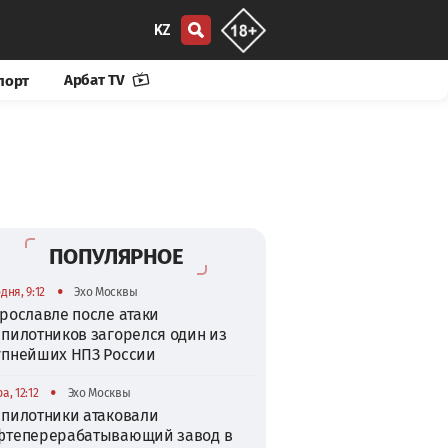
KZ
Арбат TV
порт
ПОПУЛЯРНОЕ
•
дня, 9:12
Эхо Москвы
рославле после атаки
спилотников загорелся один из
упнейших НПЗ России
•
а, 12:12
Эхо Москвы
спилотники атаковали
фтеперерабатывающий завод в