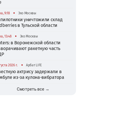
е
•
а, 9:18
Эхо Москвы
спилотники уничтожили склад
dberries в Тульской области
•
а, 13:48
Эхо Москвы
ters: в Воронежской области
зворачивают ракетную часть
ДР
•
густа 2026 г.
Арбат LIFE
вестную актрису задержали в
амбуле из-за кулона-вибратора
Смотреть все →