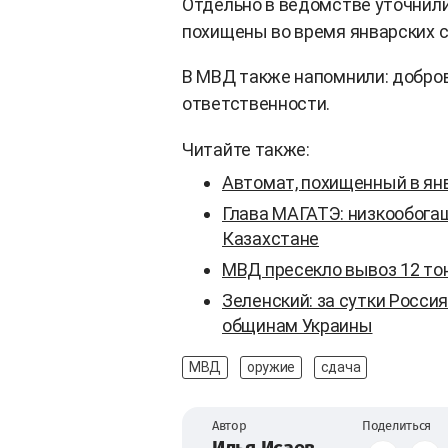
Отдельно в ведомстве уточнили
похищены во время январских 
В МВД также напомнили: добро
ответственности.
Читайте также:
Автомат, похищенный в янв
Глава МАГАТЭ: низкообога
Казахстане
МВД пресекло вывоз 12 то
Зеленский: за сутки Росси
общинам Украины
МВД
оружие
сдача
Автор
Поделиться
Илья Исаев