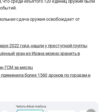
, что среди изъятого 120 единиц оружия были
событий.
вольная сдача оружия освобождает от
аре 2022 года, нашли у преступной группы
щённый уран из Ирана можно хранить в
нн ГСМ за месяц
я применила более 1560 дронов по городам и
Читать Arbat media в