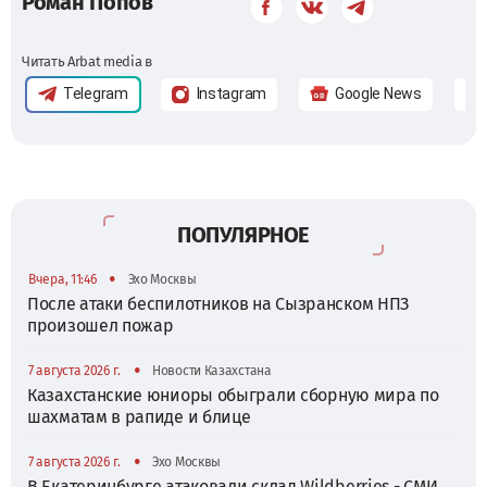
Роман Попов
Читать Arbat media в
Telegram
Instagram
Google News
ПОПУЛЯРНОЕ
•
Вчера, 11:46
Эхо Москвы
После атаки беспилотников на Сызранском НПЗ
произошел пожар
•
7 августа 2026 г.
Новости Казахстана
Казахстанские юниоры обыграли сборную мира по
шахматам в рапиде и блице
•
7 августа 2026 г.
Эхо Москвы
В Екатеринбурге атаковали склад Wildberries - СМИ