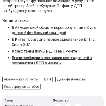
микроавтобус с футбольной командой. В результате
погиб тренер Алибек Жусупов. По факту ДТП
возбуждено уголовное дело.
Читайте также:
В Акмолинской области перевернулся автобус с
детской футбольной командой
В Китае произошло первое смертельное ДТП с
Xiaomi SU7
Казахстанец погиб в ДТП на Пхукете
Врачи сообщили о состоянии пострадавшей в
резонансном ДТП в Алматы
Акмолинская область
ДТП
Дети-футболисты
Перевернулся автобус
Автор
Поделиться