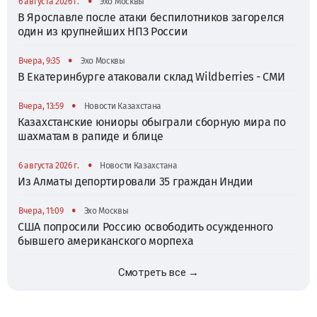
•
6 августа 2026 г.
Эхо Москвы
В Ярославле после атаки беспилотников загорелся
один из крупнейших НПЗ России
•
Вчера, 9:35
Эхо Москвы
В Екатеринбурге атаковали склад Wildberries - СМИ
•
Вчера, 13:59
Новости Казахстана
Казахстанские юниоры обыграли сборную мира по
шахматам в рапиде и блице
•
6 августа 2026 г.
Новости Казахстана
Из Алматы депортировали 35 граждан Индии
•
Вчера, 11:09
Эхо Москвы
США попросили Россию освободить осужденного
бывшего американского морпеха
Смотреть все →