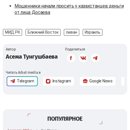
Мошенники начали просить у казахстанцев деньги
от лица Досаева
МИД РК
Ближний Восток
ливан
Израиль
Автор
Поделиться
Асема Тунгушбаева
Читать Arbat media в
Telegram
Instagram
Google News
ПОПУЛЯРНОЕ