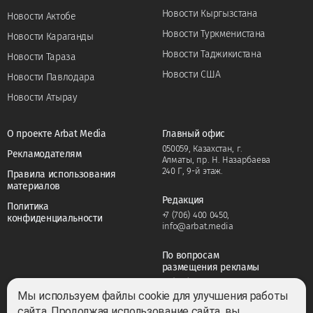
Новости Кыргызстана
Новости Актобе
Новости Туркменистана
Новости Караганды
Новости Таджикистана
Новости Тараза
Новости США
Новости Павлодара
Новости Атырау
О проекте Arbat Media
Главный офис
050059, Казахстан, г.
Рекламодателям
Алматы, пр. Н. Назарбаева
240 Г, 9-й этаж.
Правила использования
материалов
Редакция
Политика
+7 (706) 400 0450
,
конфиденциальности
info@arbat.media
По вопросам
размещения рекламы
+7 (706) 400 0450
,
adv@arbat.media
Мы используем файлы cookie для улучшения работы
сайта. Продолжая использование сайта, вы