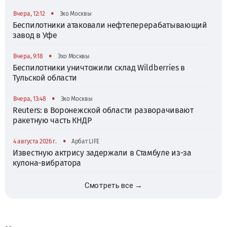
•
Вчера, 12:12
Эхо Москвы
Беспилотники атаковали нефтеперерабатывающий
завод в Уфе
•
Вчера, 9:18
Эхо Москвы
Беспилотники уничтожили склад Wildberries в
Тульской области
•
Вчера, 13:48
Эхо Москвы
Reuters: в Воронежской области разворачивают
ракетную часть КНДР
•
4 августа 2026 г.
Арбат LIFE
Известную актрису задержали в Стамбуле из-за
кулона-вибратора
Смотреть все →